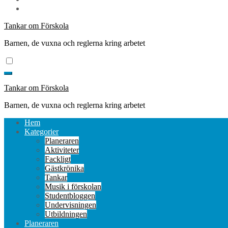
Tankar om Förskola
Barnen, de vuxna och reglerna kring arbetet
Tankar om Förskola
Barnen, de vuxna och reglerna kring arbetet
Hem
Kategorier
Planeraren
Aktiviteter
Fackligt
Gästkrönika
Tankar
Musik i förskolan
Studentbloggen
Undervisningen
Utbildningen
Planeraren