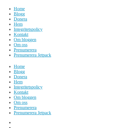
Hoppa
Home
till
Blogg
innehåll
Donera
Hem
Integritetspolicy
Kontakt
Om bloggen
Om oss
Prenumerera
Prenumerera Jetpack
Home
Blogg
Donera
Hem
Integritetspolicy
Kontakt
Om bloggen
Om oss
Prenumerera
Prenumerera Jetpack