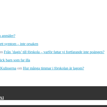
ch anmäler?
 ett symtom – inte orsaken
om
Från ’dagis’ till förskola – varför fattar vi fortfarande inte poängen?
ck barn som far illa
 Kulisserna
om
Hur många timmar i förskolan är lagom?
 AI