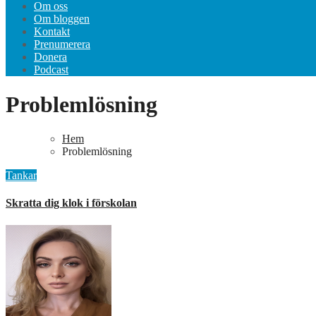
Om oss
Om bloggen
Kontakt
Prenumerera
Donera
Podcast
Problemlösning
Hem
Problemlösning
Tankar
Skratta dig klok i förskolan