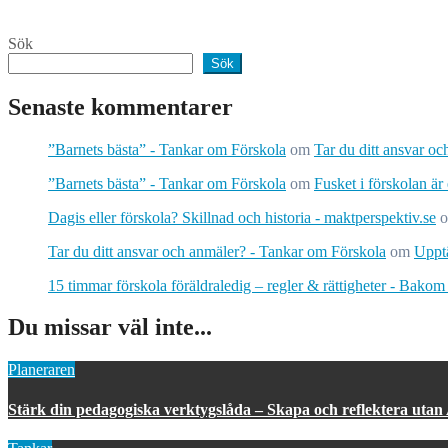
Sök
Sök
Senaste kommentarer
”Barnets bästa” - Tankar om Förskola
om
Tar du ditt ansvar o
”Barnets bästa” - Tankar om Förskola
om
Fusket i förskolan är
Dagis eller förskola? Skillnad och historia - maktperspektiv.se
Tar du ditt ansvar och anmäler? - Tankar om Förskola
om
Upptä
15 timmar förskola föräldraledig – regler & rättigheter - Bakom
Du missar väl inte...
Planeraren
Stärk din pedagogiska verktygslåda – Skapa och reflektera utan