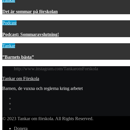
Tankar
Det är sommar på förskolan
Podcast
Podcast: Sommaravslutning!
Tankar
”Barnets bästa”
http://www.instagram.com/TankaromForskola
Tankar om Förskola
Barnen, de vuxna och reglerna kring arbetet
© 2023 Tankar om förskola. All Rights Reserved.
Donera