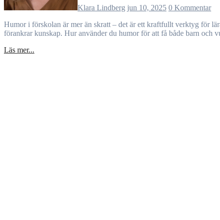
Klara Lindberg
jun 10, 2025
0 Kommentar
Humor i förskolan är mer än skratt – det är ett kraftfullt verktyg för lärande, social utveckling och självkänsla. Genom lekfulla skämt tränas barnens tänkande, samarbete och empati. Humor stärker relationer och
förankrar kunskap. Hur använder du humor för att få både barn och v
Läs mer...