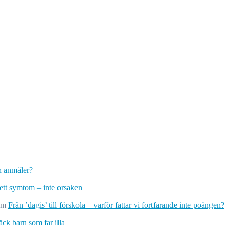
ch anmäler?
 ett symtom – inte orsaken
om
Från ’dagis’ till förskola – varför fattar vi fortfarande inte poängen?
ck barn som far illa