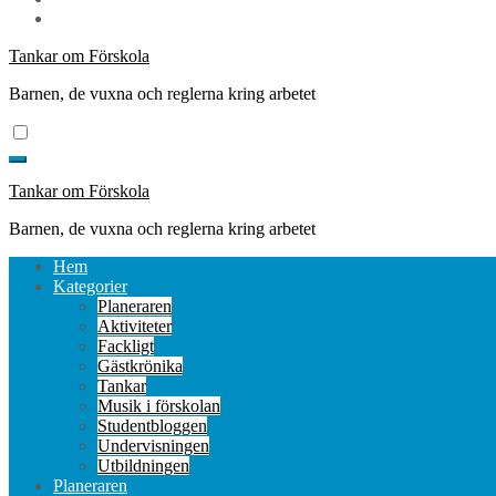
Tankar om Förskola
Barnen, de vuxna och reglerna kring arbetet
Tankar om Förskola
Barnen, de vuxna och reglerna kring arbetet
Hem
Kategorier
Planeraren
Aktiviteter
Fackligt
Gästkrönika
Tankar
Musik i förskolan
Studentbloggen
Undervisningen
Utbildningen
Planeraren