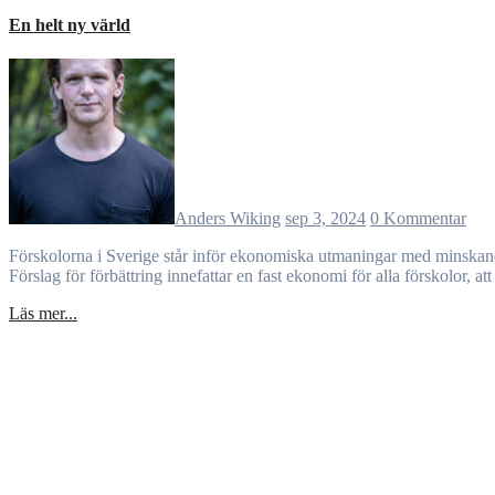
En helt ny värld
Anders Wiking
sep 3, 2024
0 Kommentar
Förskolorna i Sverige står inför ekonomiska utmaningar med minskande barnantal och personalnedskärningar. En paradoxal situation med stora barngrupper och för få pedagoger pekar på ett ohållbart system.
Förslag för förbättring innefattar en fast ekonomi för alla förskolor, a
Läs mer...