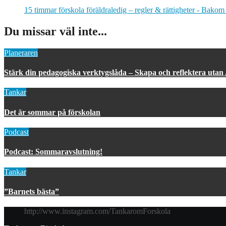
15 timmar förskola föräldraledig – regler & rättigheter - Bakom
Du missar väl inte...
Planeraren
Stärk din pedagogiska verktygslåda – Skapa och reflektera utan
Tankar
Det är sommar på förskolan
Podcast
Podcast: Sommaravslutning!
Tankar
”Barnets bästa”
http://www.instagram.com/TankaromForskola