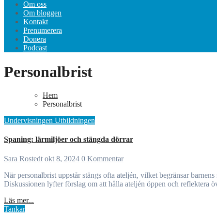
Om oss
Om bloggen
Kontakt
Prenumerera
Donera
Podcast
Personalbrist
Hem
Personalbrist
Undervisningen
Utbildningen
Spaning: lärmiljöer och stängda dörrar
Sara Rostedt
okt 8, 2024
0 Kommentar
När personalbrist uppstår stängs ofta ateljén, vilket begränsar barnens skapande med “blöta material” som lera och färg. Istället erbjuds enklare material som pennor och papper, vilket kan hämma kreativiteten.
Diskussionen lyfter förslag om att hålla ateljén öppen och reflektera öv
Läs mer...
Tankar