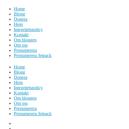
Hoppa
Home
till
Blogg
innehåll
Donera
Hem
Integritetspolicy
Kontakt
Om bloggen
Om oss
Prenumerera
Prenumerera Jetpack
Home
Blogg
Donera
Hem
Integritetspolicy
Kontakt
Om bloggen
Om oss
Prenumerera
Prenumerera Jetpack