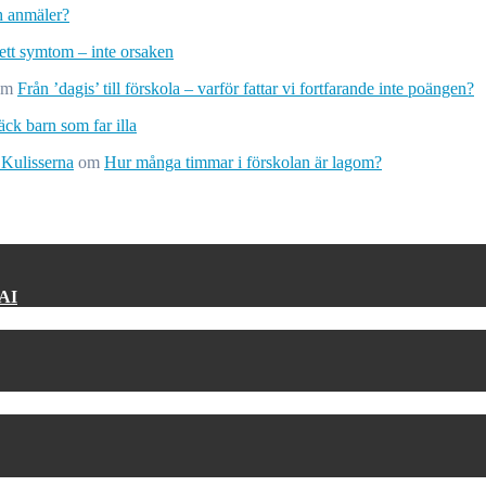
ch anmäler?
 ett symtom – inte orsaken
om
Från ’dagis’ till förskola – varför fattar vi fortfarande inte poängen?
ck barn som far illa
 Kulisserna
om
Hur många timmar i förskolan är lagom?
 AI