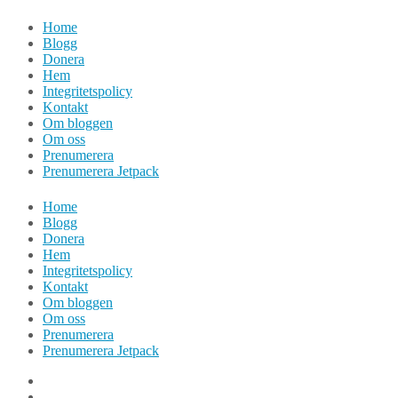
Hoppa
Home
till
Blogg
innehåll
Donera
Hem
Integritetspolicy
Kontakt
Om bloggen
Om oss
Prenumerera
Prenumerera Jetpack
Home
Blogg
Donera
Hem
Integritetspolicy
Kontakt
Om bloggen
Om oss
Prenumerera
Prenumerera Jetpack