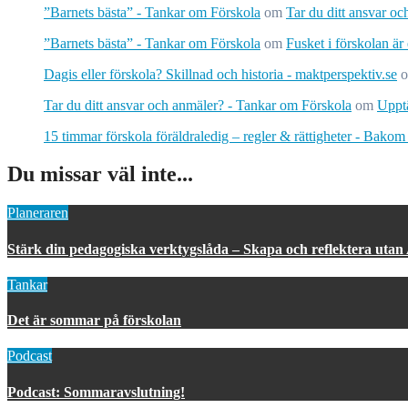
”Barnets bästa” - Tankar om Förskola
om
Tar du ditt ansvar o
”Barnets bästa” - Tankar om Förskola
om
Fusket i förskolan är
Dagis eller förskola? Skillnad och historia - maktperspektiv.se
Tar du ditt ansvar och anmäler? - Tankar om Förskola
om
Upptä
15 timmar förskola föräldraledig – regler & rättigheter - Bakom
Du missar väl inte...
Planeraren
Stärk din pedagogiska verktygslåda – Skapa och reflektera utan
Tankar
Det är sommar på förskolan
Podcast
Podcast: Sommaravslutning!