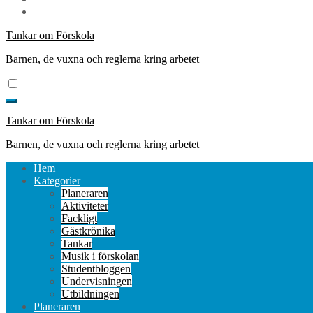
Tankar om Förskola
Barnen, de vuxna och reglerna kring arbetet
Tankar om Förskola
Barnen, de vuxna och reglerna kring arbetet
Hem
Kategorier
Planeraren
Aktiviteter
Fackligt
Gästkrönika
Tankar
Musik i förskolan
Studentbloggen
Undervisningen
Utbildningen
Planeraren