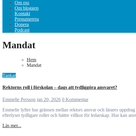
Om oss
Om bloggen
Kontakt
Prenumerera
Donera
Podcast
Mandat
Hem
Mandat
Tankar
Rektorns roll i förskolan – dags att tydliggöra ansvaret?
Emmelie Persson
jan 20, 2026
0 Kommentar
Emmelie lyfter hur gränsen mellan rektors ansvar och lärares uppdrag i förskolan blivit otydlig. När pedagogiskt ledarskap flyttas till lärare utan rätt förutsättningar skapas stress och kvalitetsrisker. Författaren
efterlyser tydligare roller och bättre villkor för ledarskap. Hur kan a
Läs mer...