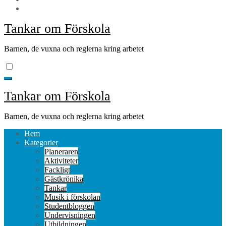
Tankar om Förskola
Barnen, de vuxna och reglerna kring arbetet
Tankar om Förskola
Barnen, de vuxna och reglerna kring arbetet
Hem
Kategorier
Planeraren
Aktiviteter
Fackligt
Gästkrönika
Tankar
Musik i förskolan
Studentbloggen
Undervisningen
Utbildningen