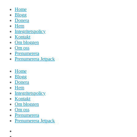
Hoppa
Home
till
Blogg
innehåll
Donera
Hem
Integritetspolicy
Kontakt
Om bloggen
Om oss
Prenumerera
Prenumerera Jetpack
Home
Blogg
Donera
Hem
Integritetspolicy
Kontakt
Om bloggen
Om oss
Prenumerera
Prenumerera Jetpack