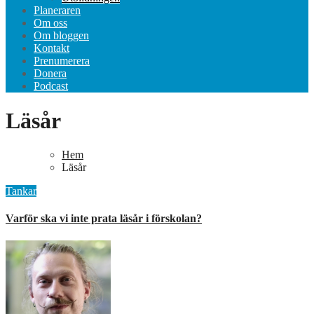
Planeraren
Om oss
Om bloggen
Kontakt
Prenumerera
Donera
Podcast
Läsår
Hem
Läsår
Tankar
Varför ska vi inte prata läsår i förskolan?