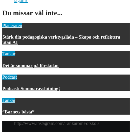
lagom?
Du missar väl inte...
Planeraren
Stärk din pedagogiska verktygslåda – Skapa och reflektera
utan AI
Tankar
Det är sommar på förskolan
Podcast
Podcast: Sommaravslutning!
Tankar
”Barnets bästa”
http://www.instagram.com/TankaromForskola