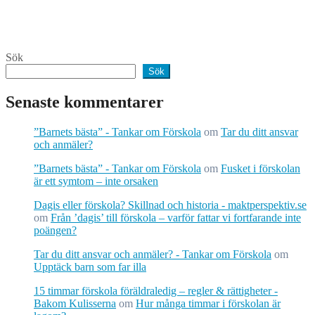
Sök
Sök
Senaste kommentarer
”Barnets bästa” - Tankar om Förskola
om
Tar du ditt ansvar
och anmäler?
”Barnets bästa” - Tankar om Förskola
om
Fusket i förskolan
är ett symtom – inte orsaken
Dagis eller förskola? Skillnad och historia - maktperspektiv.se
om
Från ’dagis’ till förskola – varför fattar vi fortfarande inte
poängen?
Tar du ditt ansvar och anmäler? - Tankar om Förskola
om
Upptäck barn som far illa
15 timmar förskola föräldraledig – regler & rättigheter -
Bakom Kulisserna
om
Hur många timmar i förskolan är