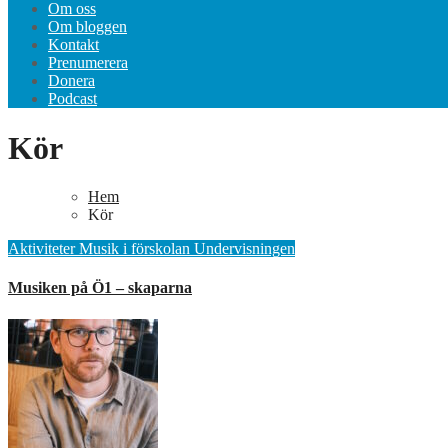
Om oss
Om bloggen
Kontakt
Prenumerera
Donera
Podcast
Kör
Hem
Kör
Aktiviteter
Musik i förskolan
Undervisningen
Musiken på Ö1 – skaparna