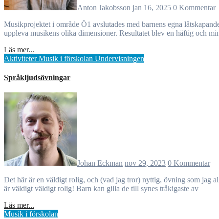
Anton Jakobsson
jan 16, 2025
0 Kommentar
Musikprojektet i område Ö1 avslutades med barnens egna låtskapande, från att skapa melodier med färgkoder till att spela in i studio. Genom pedagogisk vägledning fick barnen använda sin kreativitet och
uppleva musikens olika dimensioner. Resultatet blev en häftig och min
Läs mer...
Aktiviteter
Musik i förskolan
Undervisningen
Språkljudsövningar
Johan Eckman
nov 29, 2023
0 Kommentar
Det här är en väldigt rolig, och (vad jag tror) nyttig, övning som jag alltid gör när jag repar med kören på C1. Att jag kallar den rolig bygger ganska mycket på att barnen jag gör den med ofta verkar tycka att den
är väldigt väldigt rolig! Barn kan gilla de till synes tråkigaste av
Läs mer...
Musik i förskolan