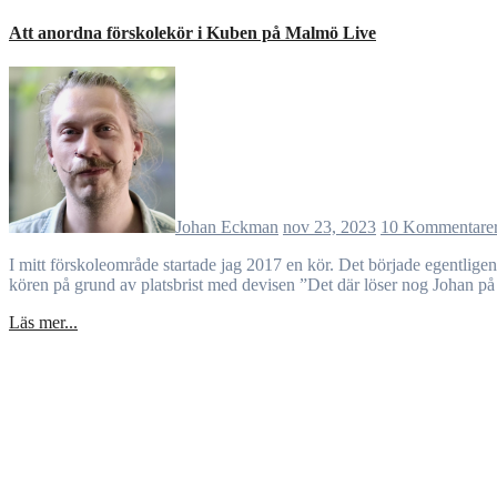
Att anordna förskolekör i Kuben på Malmö Live
Johan Eckman
nov 23, 2023
10 Kommentare
I mitt förskoleområde startade jag 2017 en kör. Det började egentligen med att min kompis/kollega, som hade som uppgift att fördela platserna till Malmö Stads stora förskolekör, exkluderade min förskola från
kören på grund av platsbrist med devisen ”Det där löser nog Johan på 
Läs mer...