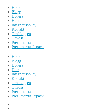
Hoppa
Home
till
Blogg
innehåll
Donera
Hem
Integritetspolicy
Kontakt
Om bloggen
Om oss
Prenumerera
Prenumerera Jetpack
Home
Blogg
Donera
Hem
Integritetspolicy
Kontakt
Om bloggen
Om oss
Prenumerera
Prenumerera Jetpack