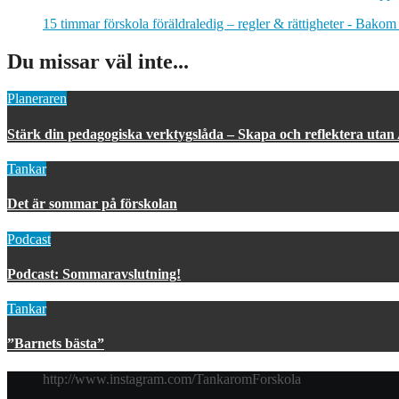
15 timmar förskola föräldraledig – regler & rättigheter - Bakom
Du missar väl inte...
Planeraren
Stärk din pedagogiska verktygslåda – Skapa och reflektera utan
Tankar
Det är sommar på förskolan
Podcast
Podcast: Sommaravslutning!
Tankar
”Barnets bästa”
http://www.instagram.com/TankaromForskola