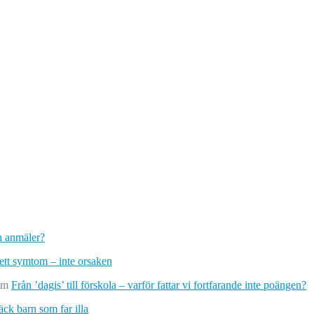
ch anmäler?
 ett symtom – inte orsaken
om
Från ’dagis’ till förskola – varför fattar vi fortfarande inte poängen?
ck barn som far illa