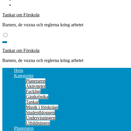
Tankar om Förskola
Barnen, de vuxna och reglerna kring arbetet
Tankar om Förskola
Barnen, de vuxna och reglerna kring arbetet
Hem
Kategorier
Planeraren
Aktiviteter
Fackligt
Gästkrönika
Tankar
Musik i förskolan
Studentbloggen
Undervisningen
Utbildningen
Planeraren