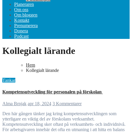
Planeraren
Om oss
Om bloggen
Kontakt
Prenumerera
Donera
Podcast
Kollegialt lärande
Hem
Kollegialt lärande
Tankar
Kompetensutveckling för personalen på förskolan
Alma Brnjak
apr 18, 2024
3 Kommentarer
Den här gången tänker jag kring kompetensutvecklingen som
ytterligare en viktig del av förskolans verksamhet.
Kompetensutveckling sker oftast på verksamhets- och individnivå.
För arbetsgivaren innebär det ofta en utmaning i att hitta en balans