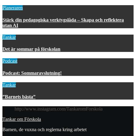
Planeraren
Stärk din pedagogiska verktygslåda – Skapa och reflektera
utan AI
Tankar
Det är sommar på förskolan
Podcast
Podcast: Sommaravslutning!
Tankar
”Barnets bästa”
http://www.instagram.com/TankaromForskola
Tankar om Förskola
Barnen, de vuxna och reglerna kring arbetet