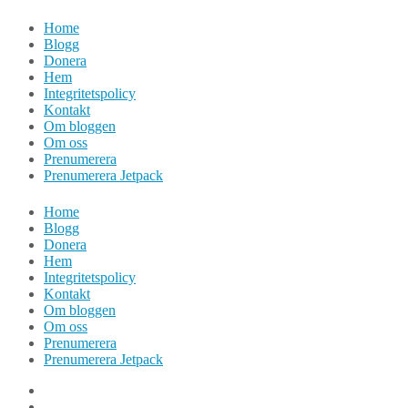
Hoppa
Home
till
Blogg
innehåll
Donera
Hem
Integritetspolicy
Kontakt
Om bloggen
Om oss
Prenumerera
Prenumerera Jetpack
Home
Blogg
Donera
Hem
Integritetspolicy
Kontakt
Om bloggen
Om oss
Prenumerera
Prenumerera Jetpack