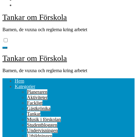
Tankar om Förskola
Barnen, de vuxna och reglerna kring arbetet
Tankar om Förskola
Barnen, de vuxna och reglerna kring arbetet
Hem
Kategorier
Planeraren
Aktiviteter
Fackligt
Gästkrönika
Tankar
Musik i förskolan
Studentbloggen
Undervisningen
Utbildningen