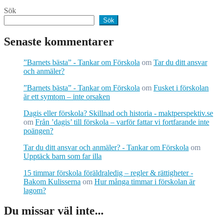
Sök
Sök
Senaste kommentarer
”Barnets bästa” - Tankar om Förskola
om
Tar du ditt ansvar
och anmäler?
”Barnets bästa” - Tankar om Förskola
om
Fusket i förskolan
är ett symtom – inte orsaken
Dagis eller förskola? Skillnad och historia - maktperspektiv.se
om
Från ’dagis’ till förskola – varför fattar vi fortfarande inte
poängen?
Tar du ditt ansvar och anmäler? - Tankar om Förskola
om
Upptäck barn som far illa
15 timmar förskola föräldraledig – regler & rättigheter -
Bakom Kulisserna
om
Hur många timmar i förskolan är
lagom?
Du missar väl inte...