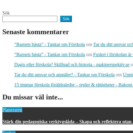
Sök
Sök
Senaste kommentarer
”Barnets bästa” - Tankar om Förskola
om
Tar du ditt ansvar o
”Barnets bästa” - Tankar om Förskola
om
Fusket i förskolan är
Dagis eller förskola? Skillnad och historia - maktperspektiv.se
Tar du ditt ansvar och anmäler? - Tankar om Förskola
om
Upptä
15 timmar förskola föräldraledig – regler & rättigheter - Bakom
Du missar väl inte...
Planeraren
Stärk din pedagogiska verktygslåda – Skapa och reflektera utan