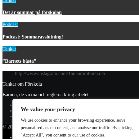
Tankar
Det är sommar på förskolan
Podcast
Podcast: Sommaravslutning!
Tankar
”Barnets bästa”
http://www.instagram.com/TankaromForskola
Tankar om Förskola
Barnen, de vuxna och reglerna kring arbetet
We value your privacy
We use cookies to enhance your browsing experience, serve
© 2023 Tankar om förskola. All Rights Reserved.
personalised ads or content, and analyse our traffic. By clicking
"Accept All", you consent to our use of cookies.
Donera