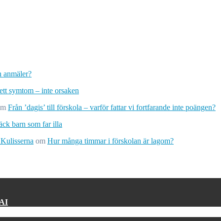
ch anmäler?
 ett symtom – inte orsaken
om
Från ’dagis’ till förskola – varför fattar vi fortfarande inte poängen?
ck barn som far illa
 Kulisserna
om
Hur många timmar i förskolan är lagom?
 AI