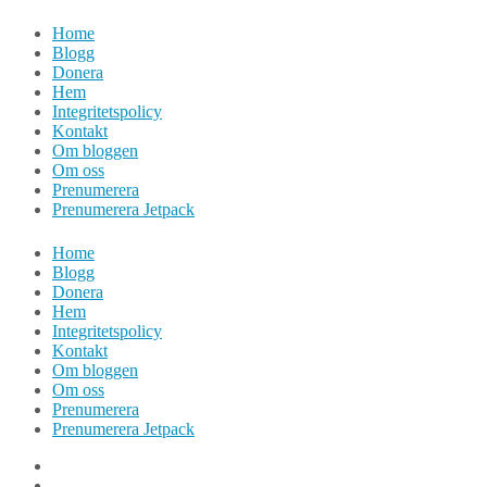
Hoppa
Home
till
Blogg
innehåll
Donera
Hem
Integritetspolicy
Kontakt
Om bloggen
Om oss
Prenumerera
Prenumerera Jetpack
Home
Blogg
Donera
Hem
Integritetspolicy
Kontakt
Om bloggen
Om oss
Prenumerera
Prenumerera Jetpack