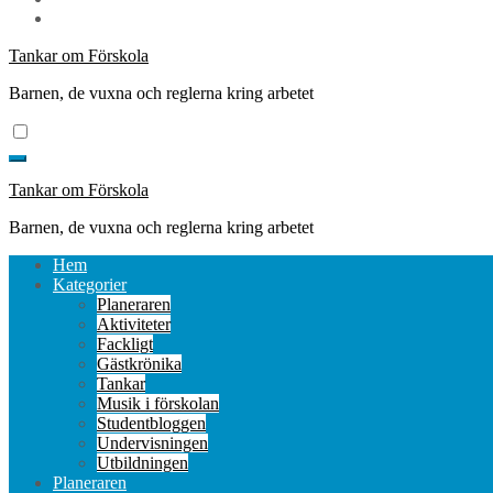
Tankar om Förskola
Barnen, de vuxna och reglerna kring arbetet
Tankar om Förskola
Barnen, de vuxna och reglerna kring arbetet
Hem
Kategorier
Planeraren
Aktiviteter
Fackligt
Gästkrönika
Tankar
Musik i förskolan
Studentbloggen
Undervisningen
Utbildningen
Planeraren