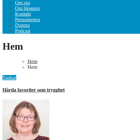
Om oss
Om bloggen
Kontakt
Prenumerera
Donera
Podcast
Hem
Hem
Hem
Tankar
Hårda favoriter som trygghet