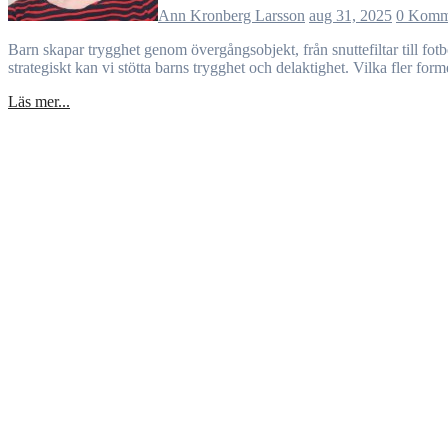
Ann Kronberg Larsson
aug 31, 2025
0 Komm
Barn skapar trygghet genom övergångsobjekt, från snuttefiltar till fotbollar. De hjälper vid introduktion, övergångar och i oroliga miljöer. Även oväntade föremål kan fungera. Genom att förstå och använda dessa
strategiskt kan vi stötta barns trygghet och delaktighet. Vilka fler for
Läs mer...