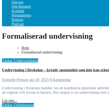
Om oss
Om bloggen
Kontakt
Prenumerera
Donera
Podcast
Formaliserad undervisning
Hem
Formaliserad undervisning
Tankar
Undervisningen
Undervisning i förskolan – kreativ spontanitet som inte kan sch
Emmelie Persson
apr 29, 2025
0 Kommentar
Undervisning i förskolan handlar om att kombinera planerade aktiviteter med spontana lärandetillfällen. Genom lek och nyfikenhet uppstår magiska ögonblick där barnens förståelse växer. Det är en balans mellan
att vägleda och lyssna in barnen. Hur skapar vi en undervisning som i
Läs mer...
Tankar
Utbildningen