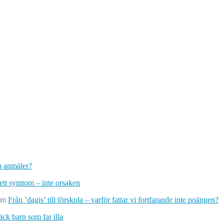
ch anmäler?
 ett symtom – inte orsaken
om
Från ’dagis’ till förskola – varför fattar vi fortfarande inte poängen?
ck barn som far illa