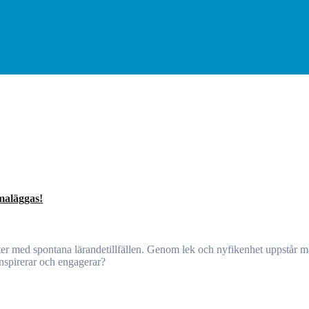
emaläggas!
nspirerar och engagerar?