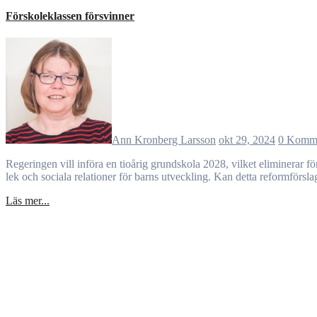
Förskoleklassen försvinner
Ann Kronberg Larsson
okt 29, 2024
0 Komm
Regeringen vill införa en tioårig grundskola 2028, vilket eliminerar förskoleklassen. Detta väcker frågor om utbildningskvalitet för sexåringar och krav på vidareutbildning för lärare. Samtidigt betonas vikten av
lek och sociala relationer för barns utveckling. Kan detta reformförs
Läs mer...