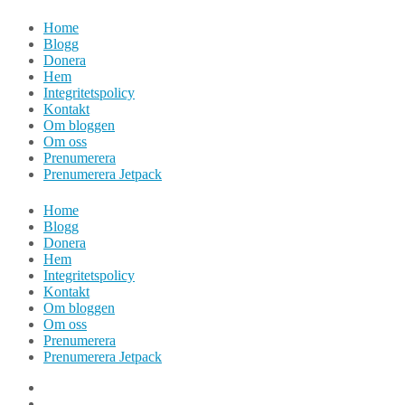
Hoppa
Home
till
Blogg
innehåll
Donera
Hem
Integritetspolicy
Kontakt
Om bloggen
Om oss
Prenumerera
Prenumerera Jetpack
Home
Blogg
Donera
Hem
Integritetspolicy
Kontakt
Om bloggen
Om oss
Prenumerera
Prenumerera Jetpack