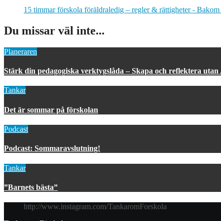
15 timmar förskola föräldraledig – regler & rättigheter - Bakom
Du missar väl inte...
Planeraren
Stärk din pedagogiska verktygslåda – Skapa och reflektera utan
Tankar
Det är sommar på förskolan
Podcast
Podcast: Sommaravslutning!
Tankar
”Barnets bästa”
http://www.instagram.com/TankaromForskola