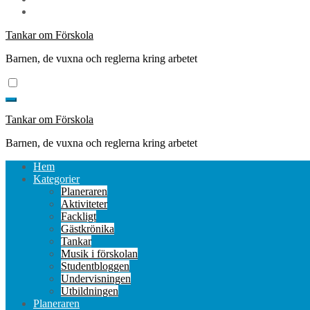
Tankar om Förskola
Barnen, de vuxna och reglerna kring arbetet
Tankar om Förskola
Barnen, de vuxna och reglerna kring arbetet
Hem
Kategorier
Planeraren
Aktiviteter
Fackligt
Gästkrönika
Tankar
Musik i förskolan
Studentbloggen
Undervisningen
Utbildningen
Planeraren