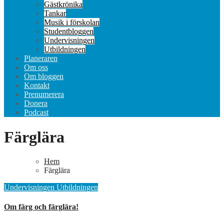
Gästkrönika
Tankar
Musik i förskolan
Studentbloggen
Undervisningen
Utbildningen
Planeraren
Om oss
Om bloggen
Kontakt
Prenumerera
Donera
Podcast
Färglära
Hem
Färglära
Undervisningen
Utbildningen
Om färg och färglära!