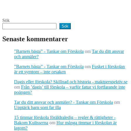
Sök
Sök
Senaste kommentarer
”Barnets bästa” - Tankar om Förskola
om
Tar du ditt ansvar
och anmäler?
”Barnets bästa” - Tankar om Förskola
om
Fusket i förskolan
är ett symtom – inte orsaken
Dagis eller förskola? Skillnad och historia - maktperspektiv.se
om
Från ’dagis’ till förskola – varför fattar vi fortfarande inte
poängen?
Tar du ditt ansvar och anmäler? - Tankar om Förskola
om
Upptäck barn som far illa
15 timmar förskola föräldraledig – regler & rättigheter -
Bakom Kulisserna
om
Hur många timmar i förskolan är
lagom?