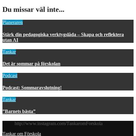
Du missar väl inte...
Planeraren
Stärk din pedagogiska verktygslåda – Skapa och reflektera
utan AI
Tankar
Det är sommar på förskolan
Podcast
Podcast: Sommaravslutning!
Tankar
”Barnets bästa”
http://www.instagram.com/TankaromForskola
Tankar om Förskola