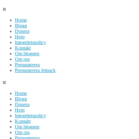
Hoppa
till
Home
innehåll
Blogg
Donera
Hem
Integritetspolicy
Kontakt
Om bloggen
Om oss
Prenumerera
Prenumerera Jetpack
Home
Blogg
Donera
Hem
Integritetspolicy
Kontakt
Om bloggen
Om oss
Prenumerera