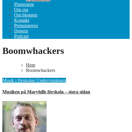
Planeraren
Om oss
Om bloggen
Kontakt
Prenumerera
Donera
Podcast
Boomwhackers
Hem
Boomwhackers
Musik i förskolan
Undervisningen
Musiken på Maryhills förskola – stora sidan