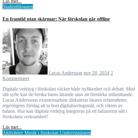
Läs mer...
Studentbloggen
En framtid utan skärmar: När förskolan går offline
Lucas Andersson
nov 28, 2024
2
Kommentarer
Digitala verktyg i förskolan väcker både nyfikenhet och debatt. Med
rätt syfte kan de berika barns lärande utan att förstärka stillasittande.
Lucas Anderssons examensarbete diskuterar lärares erfarenheter,
regeringens förslag att ta bort digitaliseringsmål, och vikten av
balans. Hur kan digitala verktyg integreras på ett balanserat sätt i
förskolans verksamhet?
Läs mer...
Aktiviteter
Musik i förskolan
Undervisningen