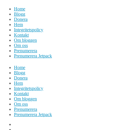
Hoppa
Home
till
Blogg
innehåll
Donera
Hem
Integritetspolicy
Kontakt
Om bloggen
Om oss
Prenumerera
Prenumerera Jetpack
Home
Blogg
Donera
Hem
Integritetspolicy
Kontakt
Om bloggen
Om oss
Prenumerera
Prenumerera Jetpack