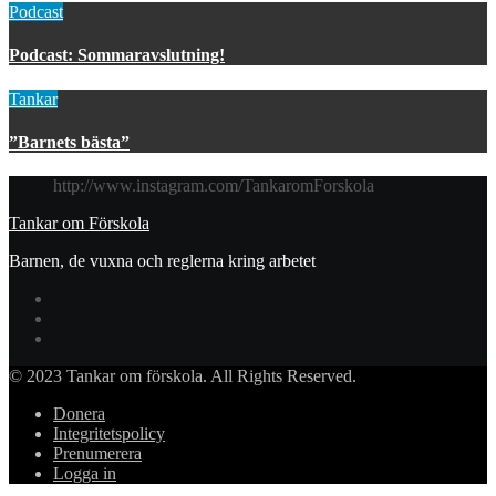
Podcast
Podcast: Sommaravslutning!
Tankar
”Barnets bästa”
http://www.instagram.com/TankaromForskola
Tankar om Förskola
Barnen, de vuxna och reglerna kring arbetet
© 2023 Tankar om förskola. All Rights Reserved.
Donera
Integritetspolicy
Prenumerera
Logga in