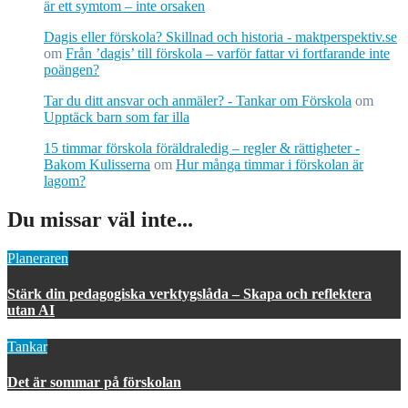
är ett symtom – inte orsaken
Dagis eller förskola? Skillnad och historia - maktperspektiv.se
om
Från ’dagis’ till förskola – varför fattar vi fortfarande inte
poängen?
Tar du ditt ansvar och anmäler? - Tankar om Förskola
om
Upptäck barn som far illa
15 timmar förskola föräldraledig – regler & rättigheter -
Bakom Kulisserna
om
Hur många timmar i förskolan är
lagom?
Du missar väl inte...
Planeraren
Stärk din pedagogiska verktygslåda – Skapa och reflektera
utan AI
Tankar
Det är sommar på förskolan