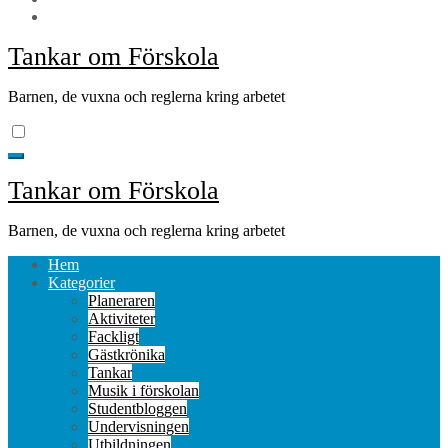
Tankar om Förskola
Barnen, de vuxna och reglerna kring arbetet
Tankar om Förskola
Barnen, de vuxna och reglerna kring arbetet
Hem
Kategorier
Planeraren
Aktiviteter
Fackligt
Gästkrönika
Tankar
Musik i förskolan
Studentbloggen
Undervisningen
Utbildningen