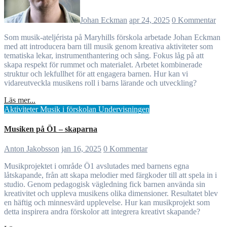
Johan Eckman
apr 24, 2025
0 Kommentar
Som musik-ateljérista på Maryhills förskola arbetade Johan Eckman
med att introducera barn till musik genom kreativa aktiviteter som
tematiska lekar, instrumenthantering och sång. Fokus låg på att
skapa respekt för rummet och materialet. Arbetet kombinerade
struktur och lekfullhet för att engagera barnen. Hur kan vi
vidareutveckla musikens roll i barns lärande och utveckling?
Läs mer...
Aktiviteter
Musik i förskolan
Undervisningen
Musiken på Ö1 – skaparna
Anton Jakobsson
jan 16, 2025
0 Kommentar
Musikprojektet i område Ö1 avslutades med barnens egna
låtskapande, från att skapa melodier med färgkoder till att spela in i
studio. Genom pedagogisk vägledning fick barnen använda sin
kreativitet och uppleva musikens olika dimensioner. Resultatet blev
en häftig och minnesvärd upplevelse. Hur kan musikprojekt som
detta inspirera andra förskolor att integrera kreativt skapande?