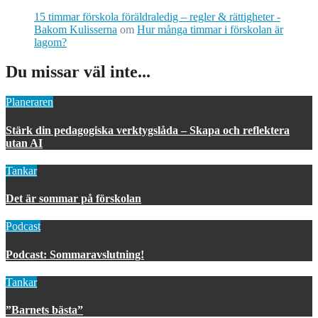
15 timmar förskola föräldraledig – regler & rättigheter -
Bakom Kulisserna
om
Hur många timmar i förskolan är
lagom?
Du missar väl inte...
Planeraren
Stärk din pedagogiska verktygslåda – Skapa och reflektera
utan AI
Tankar
Det är sommar på förskolan
Podcast
Podcast: Sommaravslutning!
Tankar
”Barnets bästa”