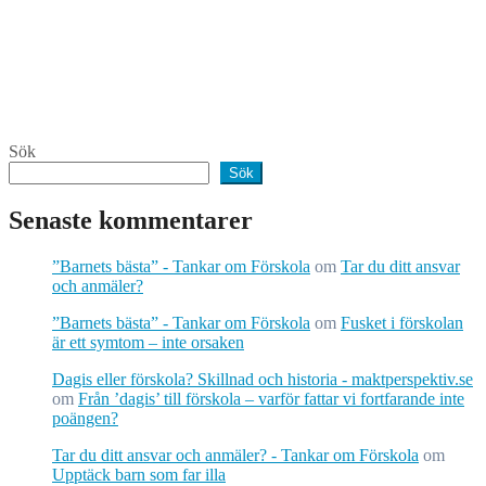
Sök
Sök
Senaste kommentarer
”Barnets bästa” - Tankar om Förskola
om
Tar du ditt ansvar
och anmäler?
”Barnets bästa” - Tankar om Förskola
om
Fusket i förskolan
är ett symtom – inte orsaken
Dagis eller förskola? Skillnad och historia - maktperspektiv.se
om
Från ’dagis’ till förskola – varför fattar vi fortfarande inte
poängen?
Tar du ditt ansvar och anmäler? - Tankar om Förskola
om
Upptäck barn som far illa