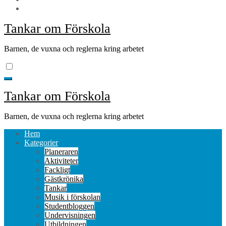
Tankar om Förskola
Barnen, de vuxna och reglerna kring arbetet
Tankar om Förskola
Barnen, de vuxna och reglerna kring arbetet
Hem
Kategorier
Planeraren
Aktiviteter
Fackligt
Gästkrönika
Tankar
Musik i förskolan
Studentbloggen
Undervisningen
Utbildningen