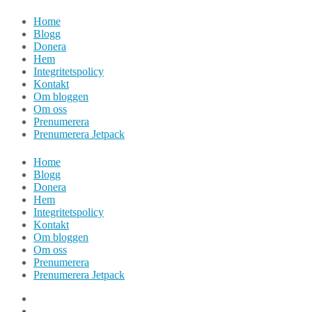
Hoppa
Home
till
Blogg
innehåll
Donera
Hem
Integritetspolicy
Kontakt
Om bloggen
Om oss
Prenumerera
Prenumerera Jetpack
Home
Blogg
Donera
Hem
Integritetspolicy
Kontakt
Om bloggen
Om oss
Prenumerera
Prenumerera Jetpack