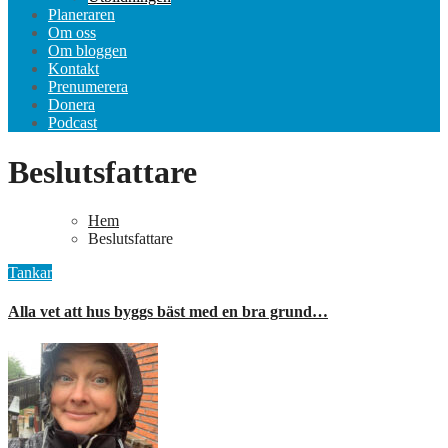
Planeraren
Om oss
Om bloggen
Kontakt
Prenumerera
Donera
Podcast
Beslutsfattare
Hem
Beslutsfattare
Tankar
Alla vet att hus byggs bäst med en bra grund…