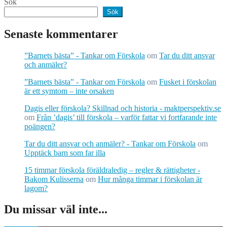
Sök
Sök
Senaste kommentarer
”Barnets bästa” - Tankar om Förskola
om
Tar du ditt ansvar
och anmäler?
”Barnets bästa” - Tankar om Förskola
om
Fusket i förskolan
är ett symtom – inte orsaken
Dagis eller förskola? Skillnad och historia - maktperspektiv.se
om
Från ’dagis’ till förskola – varför fattar vi fortfarande inte
poängen?
Tar du ditt ansvar och anmäler? - Tankar om Förskola
om
Upptäck barn som far illa
15 timmar förskola föräldraledig – regler & rättigheter -
Bakom Kulisserna
om
Hur många timmar i förskolan är
lagom?
Du missar väl inte...