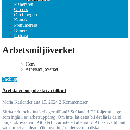
Planeraren
Om oss
Om bloggen
Kontakt
Prenumerera
Donera
Podcast
Arbetsmiljöverket
Hem
Arbetsmiljöverket
Fackligt
Året då vi började skriva tillbud
Maria Karlander
aug 15, 2024
2 Kommentarer
Skriver du och dina kollegor tillbud? Strålande! Då följer ni något
som ingår i ert arbetsuppdrag. Om inte; låt detta bli det läsår då ni
börjar skriva dem! Att låta bli, är inte ett alternativ. Att skriva tillbud
samt arbetsskadeanmälningar ingår i det systematiska