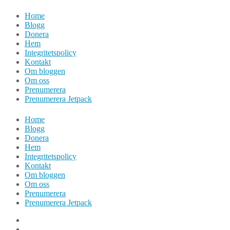
Hoppa
Home
till
Blogg
innehåll
Donera
Hem
Integritetspolicy
Kontakt
Om bloggen
Om oss
Prenumerera
Prenumerera Jetpack
Home
Blogg
Donera
Hem
Integritetspolicy
Kontakt
Om bloggen
Om oss
Prenumerera
Prenumerera Jetpack