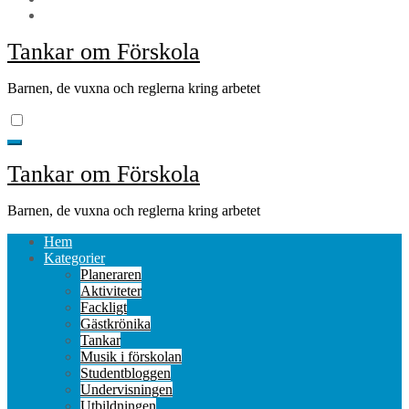
Tankar om Förskola
Barnen, de vuxna och reglerna kring arbetet
Tankar om Förskola
Barnen, de vuxna och reglerna kring arbetet
Hem
Kategorier
Planeraren
Aktiviteter
Fackligt
Gästkrönika
Tankar
Musik i förskolan
Studentbloggen
Undervisningen
Utbildningen