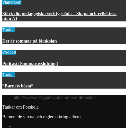
Planeraren
Stärk din pedagogiska verktygslåda – Skapa och reflektera
utan AI
Tankar
Det är sommar på förskolan
Podcast
Podcast: Sommaravslutning!
Tankar
”Barnets bästa”
http://www.instagram.com/TankaromForskola
Tankar om Förskola
Barnen, de vuxna och reglerna kring arbetet