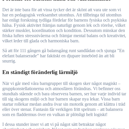
Det är inte bara för att vissa tycker det är skönt att vara ute som vi
har en pedagogisk verksamhet utomhus. Att tillbringa tid utomhus
har enligt forskning tydliga fördelar för barnens fysiska och psykiska
hälsa. Fysisk aktivitet främjas naturligt genom lek och rörelse, vilket
stärker muskler, koordination och kondition. Dessutom minskar den
friska luften stressnivåerna och främjar mental balans och kreativitet,
vilket leder till glada och harmoniska barn.
Så att för 111 gången gå balansgång runt sandlådan och sjunga ”En
elefant balanserade” har faktiskt en djupare innebörd än att bli
snurrig.
En ständigt föränderlig lärmiljö
När vi går med våra barngrupper till skogen sker något magiskt –
gruppkonstellationerna och atmosfären förändras. Vi befinner oss
stundtals stående och bara observera barnen, ser hur varje individ tar
till sig skogens miljö och hur barnen skapar nya lekar. Vissa barn
startar rollekar medan andra övar sin motorik genom att klättra i träd
eller över stenar. Fantasin får verkligen fritt spelrum – att balansera
som en fladdermus över en vulkan är plötsligt helt logiskt!
I dessa stunder inser vi att vi på något sätt betraktar något