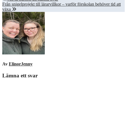
Från snigelprojekt till lärarvillkor – varför förskolan behöver tid att
växa
Av
ElinorJenny
Lämna ett svar