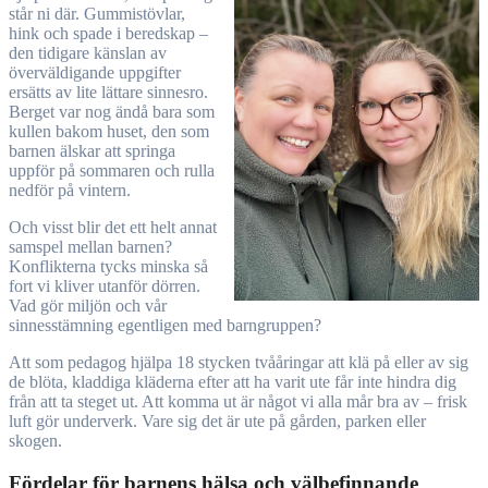
står ni där. Gummistövlar,
hink och spade i beredskap –
den tidigare känslan av
överväldigande uppgifter
ersätts av lite lättare sinnesro.
Berget var nog ändå bara som
kullen bakom huset, den som
barnen älskar att springa
uppför på sommaren och rulla
nedför på vintern.
Och visst blir det ett helt annat
samspel mellan barnen?
Konflikterna tycks minska så
fort vi kliver utanför dörren.
Vad gör miljön och vår
sinnesstämning egentligen med barngruppen?
Att som pedagog hjälpa 18 stycken tvååringar att klä på eller av sig
de blöta, kladdiga kläderna efter att ha varit ute får inte hindra dig
från att ta steget ut. Att komma ut är något vi alla mår bra av – frisk
luft gör underverk. Vare sig det är ute på gården, parken eller
skogen.
Fördelar för barnens hälsa och välbefinnande