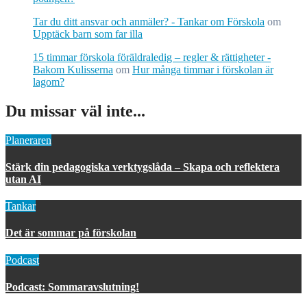
Tar du ditt ansvar och anmäler? - Tankar om Förskola
om
Upptäck barn som far illa
15 timmar förskola föräldraledig – regler & rättigheter -
Bakom Kulisserna
om
Hur många timmar i förskolan är
lagom?
Du missar väl inte...
Planeraren
Stärk din pedagogiska verktygslåda – Skapa och reflektera
utan AI
Tankar
Det är sommar på förskolan
Podcast
Podcast: Sommaravslutning!