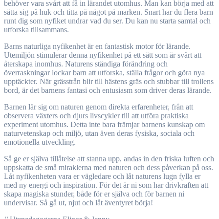
behöver vara svårt att få in lärandet utomhus. Man kan börja med att
sätta sig på huk och titta på något på marken. Snart har du flera barn
runt dig som nyfiket undrar vad du ser. Du kan nu starta samtal och
utforska tillsammans.
Barns naturliga nyfikenhet är en fantastisk motor för lärande.
Utemiljön stimulerar denna nyfikenhet på ett sätt som är svårt att
återskapa inomhus. Naturens ständiga förändring och
överraskningar lockar barn att utforska, ställa frågor och göra nya
upptäckter. När grässtrån blir till hästens gräs och stubbar till trollens
bord, är det barnens fantasi och entusiasm som driver deras lärande.
Barnen lär sig om naturen genom direkta erfarenheter, från att
observera växters och djurs livscykler till att utföra praktiska
experiment utomhus. Detta inte bara främjar barnens kunskap om
naturvetenskap och miljö, utan även deras fysiska, sociala och
emotionella utveckling.
Så ge er själva tillåtelse att stanna upp, andas in den friska luften och
uppskatta de små miraklerna med naturen och dess påverkan på oss.
Låt nyfikenheten vara er vägledare och låt naturens lugn fylla er
med ny energi och inspiration. För det är ni som har drivkraften att
skapa magiska stunder, både för er själva och för barnen ni
undervisar. Så gå ut, njut och låt äventyret börja!