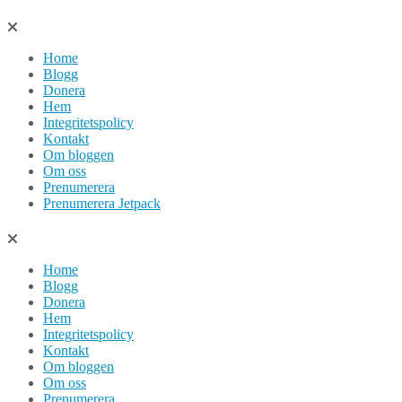
Hoppa
till
Home
innehåll
Blogg
Donera
Hem
Integritetspolicy
Kontakt
Om bloggen
Om oss
Prenumerera
Prenumerera Jetpack
Home
Blogg
Donera
Hem
Integritetspolicy
Kontakt
Om bloggen
Om oss
Prenumerera