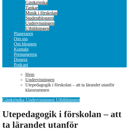
Gästkrönika
Tankar
Musik i förskolan
Studentbloggen
Undervisningen
Utbildningen
Planeraren
Om oss
Om bloggen
Kontakt
Prenumerera
Donera
Podcast
Hem
Undervisningen
Utepedagogik i förskolan – att ta lärandet utanför
klassrummen
Gästkrönika
Undervisningen
Utbildningen
Utepedagogik i förskolan – att
ta lärandet utanför