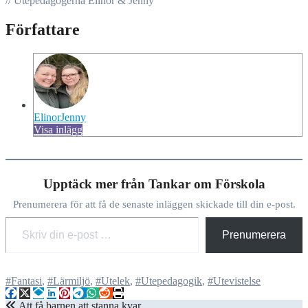
// Utepedagogerna Elinor & Jenny
Författare
ElinorJenny
Visa inlägg
Upptäck mer från Tankar om Förskola
Prenumerera för att få de senaste inläggen skickade till din e-post.
Skriv din e-post …
Prenumerera
#Fantasi
,
#Lärmiljö
,
#Utelek
,
#Utepedagogik
,
#Utevistelse
Inläggsnavigering
Att få barnen att stanna kvar