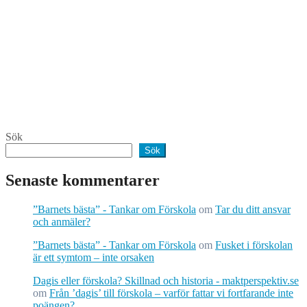
Sök
Sök
Senaste kommentarer
”Barnets bästa” - Tankar om Förskola
om
Tar du ditt ansvar
och anmäler?
”Barnets bästa” - Tankar om Förskola
om
Fusket i förskolan
är ett symtom – inte orsaken
Dagis eller förskola? Skillnad och historia - maktperspektiv.se
om
Från ’dagis’ till förskola – varför fattar vi fortfarande inte
poängen?