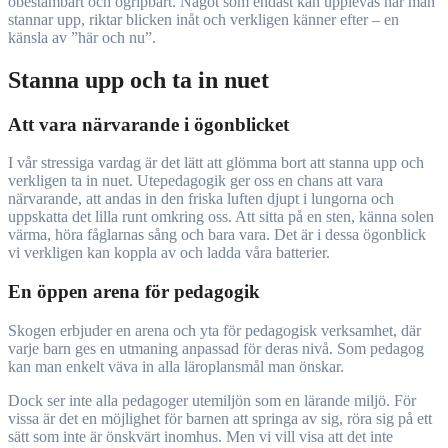
obestämbart och ogripbart. Något som endast kan upplevas när man
stannar upp, riktar blicken inåt och verkligen känner efter – en
känsla av ”här och nu”.
Stanna upp och ta in nuet
Att vara närvarande i ögonblicket
I vår stressiga vardag är det lätt att glömma bort att stanna upp och
verkligen ta in nuet. Utepedagogik ger oss en chans att vara
närvarande, att andas in den friska luften djupt i lungorna och
uppskatta det lilla runt omkring oss. Att sitta på en sten, känna solen
värma, höra fåglarnas sång och bara vara. Det är i dessa ögonblick
vi verkligen kan koppla av och ladda våra batterier.
En öppen arena för pedagogik
Skogen erbjuder en arena och yta för pedagogisk verksamhet, där
varje barn ges en utmaning anpassad för deras nivå. Som pedagog
kan man enkelt väva in alla läroplansmål man önskar.
Dock ser inte alla pedagoger utemiljön som en lärande miljö. För
vissa är det en möjlighet för barnen att springa av sig, röra sig på ett
sätt som inte är önskvärt inomhus. Men vi vill visa att det inte