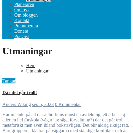
Planeraren
Om oss
Om bloggen
Kontakt
Prenumerera
Donera
Podcast
Utmaningar
Hem
Utmaningar
Tankar
Där det går troll!
Anders Wiking
sep 5, 2023
0 Kommentar
Har ni tänkt på att där alltid finns minst en avdelning, ett arbetslag
eller en hel förskola (vågar jag säga förvaltning?) där det går troll,
metaforiskt men även ibland bokstavligen. Det blir aldrig riktigt rätt.
Barngrupperna klättrar på väggarna med ständiga konflikter och är