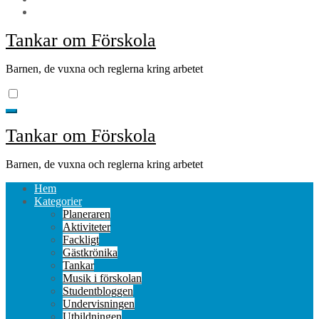
Tankar om Förskola
Barnen, de vuxna och reglerna kring arbetet
Tankar om Förskola
Barnen, de vuxna och reglerna kring arbetet
Hem
Kategorier
Planeraren
Aktiviteter
Fackligt
Gästkrönika
Tankar
Musik i förskolan
Studentbloggen
Undervisningen
Utbildningen