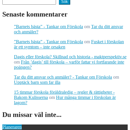
Sök
Senaste kommentarer
”Barnets bästa” - Tankar om Förskola
om
Tar du ditt ansvar
och anmäler?
”Barnets bästa” - Tankar om Förskola
om
Fusket i förskolan
är ett symtom – inte orsaken
Dagis eller förskola? Skillnad och historia - maktperspektiv.se
om
Från ’dagis’ till förskola – varför fattar vi fortfarande inte
poängen?
Tar du ditt ansvar och anmäler? - Tankar om Förskola
om
Upptäck barn som far illa
15 timmar förskola föräldraledig – regler & rättigheter -
Bakom Kulisserna
om
Hur många timmar i förskolan är
lagom?
Du missar väl inte...
Planeraren