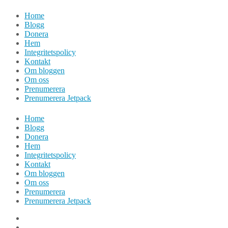
Hoppa
Home
till
Blogg
innehåll
Donera
Hem
Integritetspolicy
Kontakt
Om bloggen
Om oss
Prenumerera
Prenumerera Jetpack
Home
Blogg
Donera
Hem
Integritetspolicy
Kontakt
Om bloggen
Om oss
Prenumerera
Prenumerera Jetpack