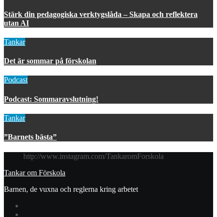
Stärk din pedagogiska verktygslåda – Skapa och reflektera
utan AI
Tankar
Det är sommar på förskolan
Podcast
Podcast: Sommaravslutning!
Tankar
”Barnets bästa”
http://www.instagram.com/TankaromForskola
Tankar om Förskola
Barnen, de vuxna och reglerna kring arbetet