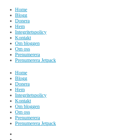
Hoppa
Home
till
Blogg
innehåll
Donera
Hem
Integritetspolicy
Kontakt
Om bloggen
Om oss
Prenumerera
Prenumerera Jetpack
Home
Blogg
Donera
Hem
Integritetspolicy
Kontakt
Om bloggen
Om oss
Prenumerera
Prenumerera Jetpack