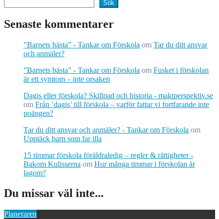
Sök
Senaste kommentarer
”Barnets bästa” - Tankar om Förskola
om
Tar du ditt ansvar
och anmäler?
”Barnets bästa” - Tankar om Förskola
om
Fusket i förskolan
är ett symtom – inte orsaken
Dagis eller förskola? Skillnad och historia - maktperspektiv.se
om
Från ’dagis’ till förskola – varför fattar vi fortfarande inte
poängen?
Tar du ditt ansvar och anmäler? - Tankar om Förskola
om
Upptäck barn som far illa
15 timmar förskola föräldraledig – regler & rättigheter -
Bakom Kulisserna
om
Hur många timmar i förskolan är
lagom?
Du missar väl inte...
Planeraren