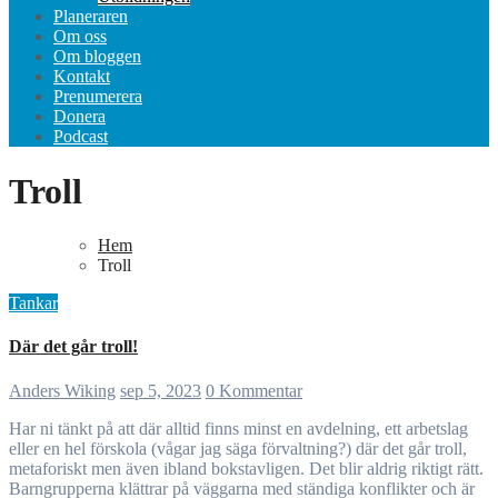
Planeraren
Om oss
Om bloggen
Kontakt
Prenumerera
Donera
Podcast
Troll
Hem
Troll
Tankar
Där det går troll!
Anders Wiking
sep 5, 2023
0 Kommentar
Har ni tänkt på att där alltid finns minst en avdelning, ett arbetslag
eller en hel förskola (vågar jag säga förvaltning?) där det går troll,
metaforiskt men även ibland bokstavligen. Det blir aldrig riktigt rätt.
Barngrupperna klättrar på väggarna med ständiga konflikter och är