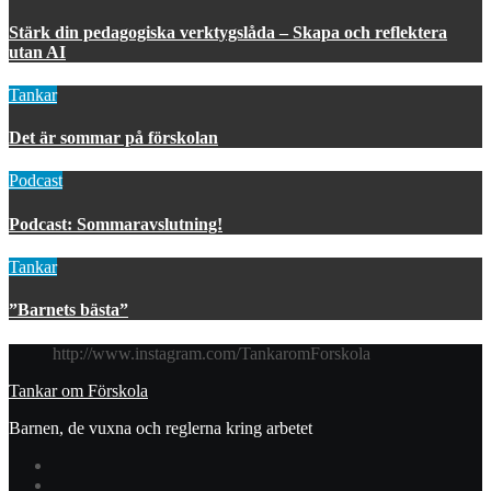
Stärk din pedagogiska verktygslåda – Skapa och reflektera
utan AI
Tankar
Det är sommar på förskolan
Podcast
Podcast: Sommaravslutning!
Tankar
”Barnets bästa”
http://www.instagram.com/TankaromForskola
Tankar om Förskola
Barnen, de vuxna och reglerna kring arbetet