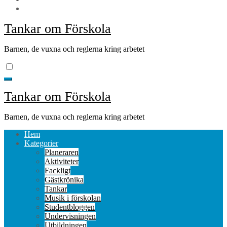
Tankar om Förskola
Barnen, de vuxna och reglerna kring arbetet
Tankar om Förskola
Barnen, de vuxna och reglerna kring arbetet
Hem
Kategorier
Planeraren
Aktiviteter
Fackligt
Gästkrönika
Tankar
Musik i förskolan
Studentbloggen
Undervisningen
Utbildningen