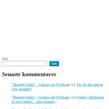
Sök
Sök
Senaste kommentarer
”Barnets bästa” - Tankar om Förskola
om
Tar du ditt ansvar
och anmäler?
”Barnets bästa” - Tankar om Förskola
om
Fusket i förskolan
är ett symtom – inte orsaken