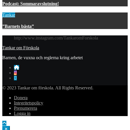
Podcast: Sommaravslutning!
Tankar
”Barnets bästa”
http://www.instagram.com/TankaromForskola
Tankar om Förskola
Barnen, de vuxna och reglerna kring arbetet
© 2023 Tankar om förskola. All Rights Reserved.
Donera
Integritetspolicy
Prenumerera
Logga in