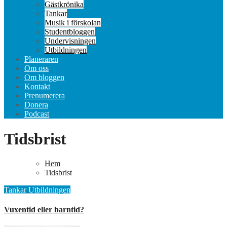
Gästkrönika
Tankar
Musik i förskolan
Studentbloggen
Undervisningen
Utbildningen
Planeraren
Om oss
Om bloggen
Kontakt
Prenumerera
Donera
Podcast
Tidsbrist
Hem
Tidsbrist
Tankar
Utbildningen
Vuxentid eller barntid?