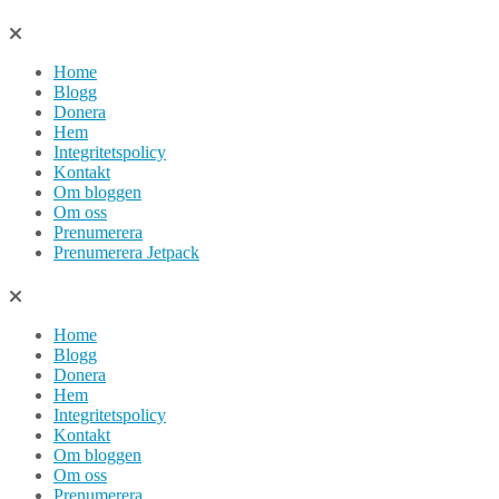
Hoppa
till
Home
innehåll
Blogg
Donera
Hem
Integritetspolicy
Kontakt
Om bloggen
Om oss
Prenumerera
Prenumerera Jetpack
Home
Blogg
Donera
Hem
Integritetspolicy
Kontakt
Om bloggen
Om oss
Prenumerera