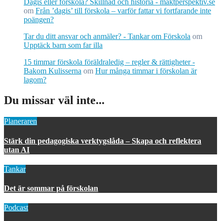
Dagis eller förskola? Skillnad och historia - maktperspektiv.se
om
Från ’dagis’ till förskola – varför fattar vi fortfarande inte
poängen?
Tar du ditt ansvar och anmäler? - Tankar om Förskola
om
Upptäck barn som far illa
15 timmar förskola föräldraledig – regler & rättigheter -
Bakom Kulisserna
om
Hur många timmar i förskolan är
lagom?
Du missar väl inte...
Planeraren
Stärk din pedagogiska verktygslåda – Skapa och reflektera
utan AI
Tankar
Det är sommar på förskolan
Podcast