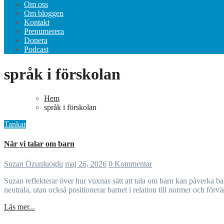
Om oss
Om bloggen
Kontakt
Prenumerera
Donera
Podcast
språk i förskolan
Hem
språk i förskolan
Tankar
När vi talar om barn
Suzan Özunluoglu
maj 26, 2026
0 Kommentar
Suzan reflekterar över hur vuxnas sätt att tala om barn kan påverka barns självbild och förståelse av sig själva. Genom egna erfarenheter och yrkeserfarenhet synliggörs hur professionella beskrivningar aldrig är
neutrala, utan också positionerar barnet i relation till normer och förv
Läs mer...