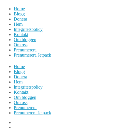
Hoppa
Home
till
Blogg
innehåll
Donera
Hem
Integritetspolicy
Kontakt
Om bloggen
Om oss
Prenumerera
Prenumerera Jetpack
Home
Blogg
Donera
Hem
Integritetspolicy
Kontakt
Om bloggen
Om oss
Prenumerera
Prenumerera Jetpack