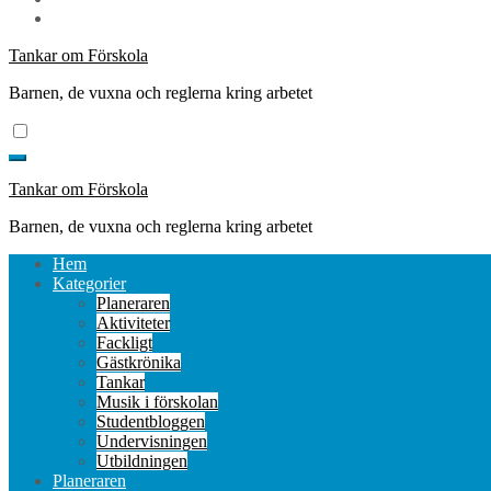
Tankar om Förskola
Barnen, de vuxna och reglerna kring arbetet
Tankar om Förskola
Barnen, de vuxna och reglerna kring arbetet
Hem
Kategorier
Planeraren
Aktiviteter
Fackligt
Gästkrönika
Tankar
Musik i förskolan
Studentbloggen
Undervisningen
Utbildningen
Planeraren