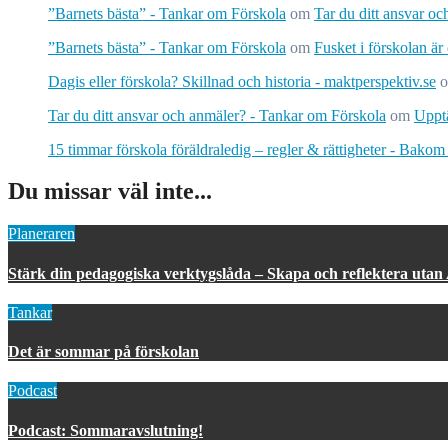
”Barnets bästa” - Tankar om Förskola
om
Tar du ditt ansvar o
”Barnets bästa” - Tankar om Förskola
om
Fusket i förskolan är
Dagis eller förskola? Skillnad och historia - maktperspektiv.se
Tar du ditt ansvar och anmäler? - Tankar om Förskola
om
Upptä
15 timmar förskola föräldraledig – regler & rättigheter - Bakom
Du missar väl inte...
Planeraren
Stärk din pedagogiska verktygslåda – Skapa och reflektera utan
Tankar
Det är sommar på förskolan
Podcast
Podcast: Sommaravslutning!