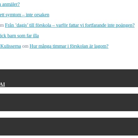
ch anmäler?
 ett symtom – inte orsaken
om
Från ’dagis’ till förskola – varför fattar vi fortfarande inte poängen?
ck barn som far illa
 Kulisserna
om
Hur många timmar i förskolan är lagom?
 AI