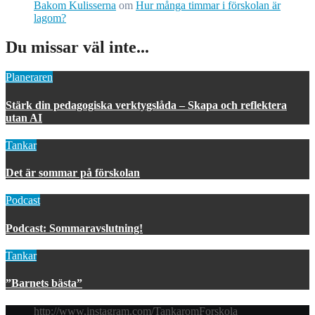
Bakom Kulisserna
om
Hur många timmar i förskolan är
lagom?
Du missar väl inte...
Planeraren
Stärk din pedagogiska verktygslåda – Skapa och reflektera
utan AI
Tankar
Det är sommar på förskolan
Podcast
Podcast: Sommaravslutning!
Tankar
”Barnets bästa”
http://www.instagram.com/TankaromForskola