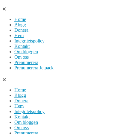
Hoppa
till
Home
innehåll
Blogg
Donera
Hem
Integritetspolicy
Kontakt
Om bloggen
Om oss
Prenumerera
Prenumerera Jetpack
Home
Blogg
Donera
Hem
Integritetspolicy
Kontakt
Om bloggen
Om oss
Prenumerera