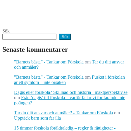
Sök
Sök
Senaste kommentarer
”Barnets bästa” - Tankar om Förskola
om
Tar du ditt ansvar
och anmäler?
”Barnets bästa” - Tankar om Förskola
om
Fusket i förskolan
är ett symtom – inte orsaken
Dagis eller förskola? Skillnad och historia - maktperspektiv.se
om
Från ’dagis’ till förskola – varför fattar vi fortfarande inte
poängen?
Tar du ditt ansvar och anmäler? - Tankar om Förskola
om
Upptäck barn som far illa
15 timmar förskola föräldraledig – regler & rättigheter -