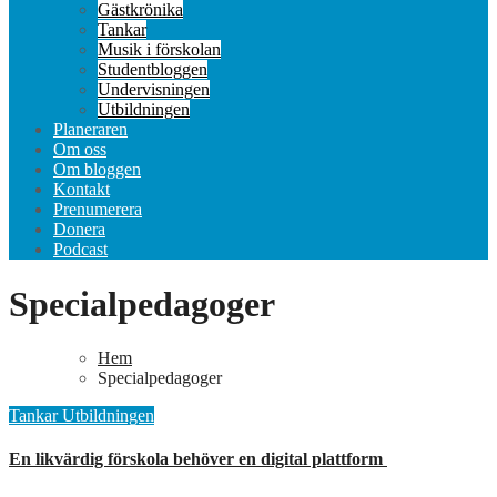
Gästkrönika
Tankar
Musik i förskolan
Studentbloggen
Undervisningen
Utbildningen
Planeraren
Om oss
Om bloggen
Kontakt
Prenumerera
Donera
Podcast
Specialpedagoger
Hem
Specialpedagoger
Tankar
Utbildningen
En likvärdig förskola behöver en digital plattform