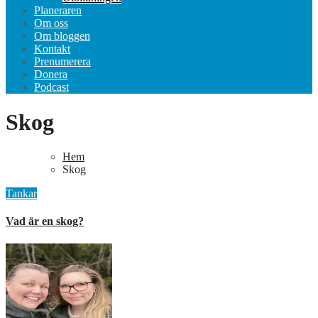
Planeraren
Om oss
Om bloggen
Kontakt
Prenumerera
Donera
Podcast
Skog
Hem
Skog
Tankar
Vad är en skog?