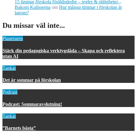
15 timmar förskola föräldraledig – regler & rättigheter -
Bakom Kulisserna
om
Hur många timmar i förskolan är
lagom?
Du missar väl inte...
Planeraren
Stärk din pedagogiska verktygslåda – Skapa och reflektera
utan AI
Tankar
Det är sommar på förskolan
Podcast
Podcast: Sommaravslutning!
Tankar
”Barnets bästa”