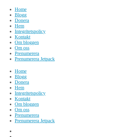
Hoppa
Home
till
Blogg
innehåll
Donera
Hem
Integritetspolicy
Kontakt
Om bloggen
Om oss
Prenumerera
Prenumerera Jetpack
Home
Blogg
Donera
Hem
Integritetspolicy
Kontakt
Om bloggen
Om oss
Prenumerera
Prenumerera Jetpack