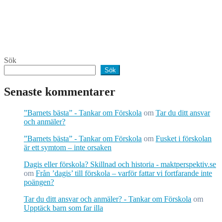
Sök
Sök
Senaste kommentarer
”Barnets bästa” - Tankar om Förskola
om
Tar du ditt ansvar
och anmäler?
”Barnets bästa” - Tankar om Förskola
om
Fusket i förskolan
är ett symtom – inte orsaken
Dagis eller förskola? Skillnad och historia - maktperspektiv.se
om
Från ’dagis’ till förskola – varför fattar vi fortfarande inte
poängen?
Tar du ditt ansvar och anmäler? - Tankar om Förskola
om
Upptäck barn som far illa