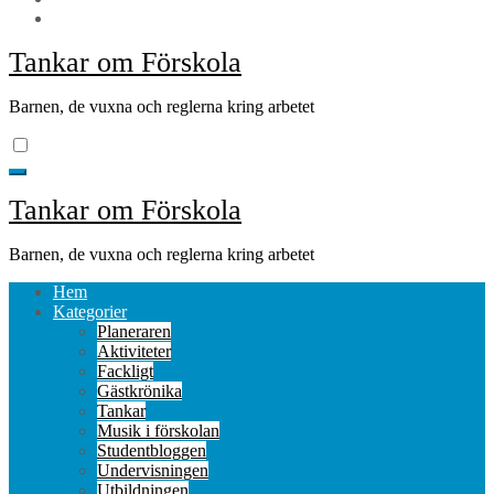
Tankar om Förskola
Barnen, de vuxna och reglerna kring arbetet
Tankar om Förskola
Barnen, de vuxna och reglerna kring arbetet
Hem
Kategorier
Planeraren
Aktiviteter
Fackligt
Gästkrönika
Tankar
Musik i förskolan
Studentbloggen
Undervisningen
Utbildningen