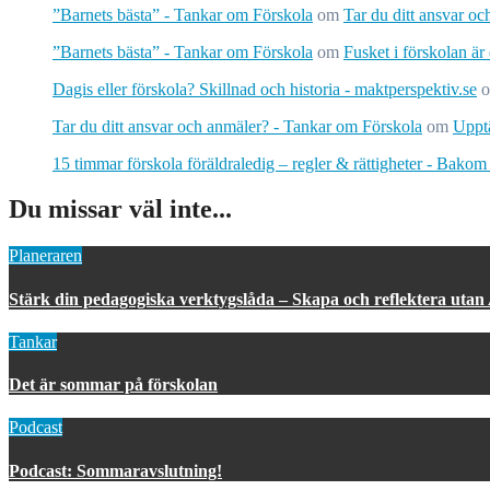
”Barnets bästa” - Tankar om Förskola
om
Tar du ditt ansvar o
”Barnets bästa” - Tankar om Förskola
om
Fusket i förskolan är
Dagis eller förskola? Skillnad och historia - maktperspektiv.se
Tar du ditt ansvar och anmäler? - Tankar om Förskola
om
Upptä
15 timmar förskola föräldraledig – regler & rättigheter - Bakom
Du missar väl inte...
Planeraren
Stärk din pedagogiska verktygslåda – Skapa och reflektera utan
Tankar
Det är sommar på förskolan
Podcast
Podcast: Sommaravslutning!