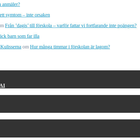
ch anmäler?
 ett symtom – inte orsaken
om
Från ’dagis’ till förskola – varför fattar vi fortfarande inte poängen?
ck barn som far illa
 Kulisserna
om
Hur många timmar i förskolan är lagom?
 AI