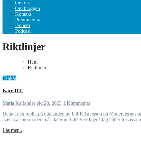
Om oss
Om bloggen
Kontakt
Prenumerera
Donera
Podcast
Riktlinjer
Hem
Riktlinjer
Tankar
Käre Ulf!
Maria Karlander
okt 23, 2023
1 Kommentar
Detta är en replik på uttalanden av Ulf Kristersson på Moderaternas partistämma. Läs mer här! Käre Ulf! Du säger att du vill göra obligatorisk förskola för de treåringar som bor i utsatta områden och som inte har
svenska som modersmål. Jättefint Ulf! Verkligen! Jag håller förvisso me
Läs mer...