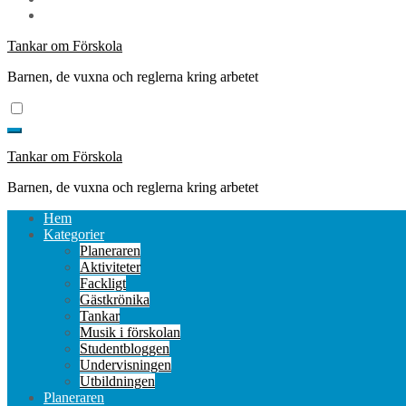
Tankar om Förskola
Barnen, de vuxna och reglerna kring arbetet
Tankar om Förskola
Barnen, de vuxna och reglerna kring arbetet
Hem
Kategorier
Planeraren
Aktiviteter
Fackligt
Gästkrönika
Tankar
Musik i förskolan
Studentbloggen
Undervisningen
Utbildningen
Planeraren