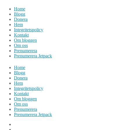
Hoppa
Home
till
Blogg
innehåll
Donera
Hem
Integritetspolicy
Kontakt
Om bloggen
Om oss
Prenumerera
Prenumerera Jetpack
Home
Blogg
Donera
Hem
Integritetspolicy
Kontakt
Om bloggen
Om oss
Prenumerera
Prenumerera Jetpack