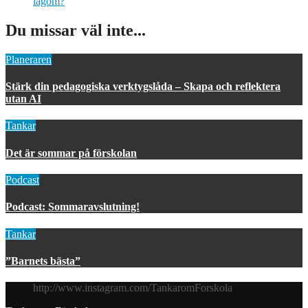
lagom?
Du missar väl inte...
Planeraren
Stärk din pedagogiska verktygslåda – Skapa och reflektera
utan AI
Tankar
Det är sommar på förskolan
Podcast
Podcast: Sommaravslutning!
Tankar
”Barnets bästa”
http://www.instagram.com/TankaromForskola