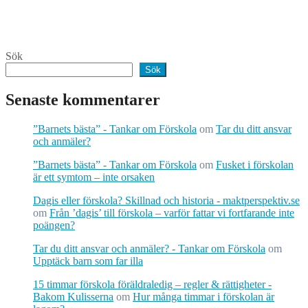
Sök
Sök
Senaste kommentarer
”Barnets bästa” - Tankar om Förskola
om
Tar du ditt ansvar
och anmäler?
”Barnets bästa” - Tankar om Förskola
om
Fusket i förskolan
är ett symtom – inte orsaken
Dagis eller förskola? Skillnad och historia - maktperspektiv.se
om
Från ’dagis’ till förskola – varför fattar vi fortfarande inte
poängen?
Tar du ditt ansvar och anmäler? - Tankar om Förskola
om
Upptäck barn som far illa
15 timmar förskola föräldraledig – regler & rättigheter -
Bakom Kulisserna
om
Hur många timmar i förskolan är