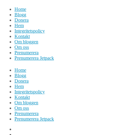
Hoppa
Home
till
Blogg
innehåll
Donera
Hem
Integritetspolicy
Kontakt
Om bloggen
Om oss
Prenumerera
Prenumerera Jetpack
Home
Blogg
Donera
Hem
Integritetspolicy
Kontakt
Om bloggen
Om oss
Prenumerera
Prenumerera Jetpack