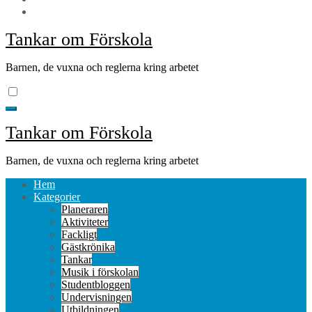
Tankar om Förskola
Barnen, de vuxna och reglerna kring arbetet
Tankar om Förskola
Barnen, de vuxna och reglerna kring arbetet
Hem
Kategorier
Planeraren
Aktiviteter
Fackligt
Gästkrönika
Tankar
Musik i förskolan
Studentbloggen
Undervisningen
Utbildningen