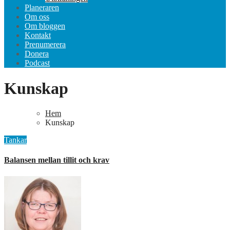
Planeraren
Om oss
Om bloggen
Kontakt
Prenumerera
Donera
Podcast
Kunskap
Hem
Kunskap
Tankar
Balansen mellan tillit och krav