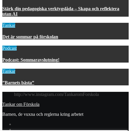
Stärk din pedagogiska verktygslåda – Skapa och reflektera
utan AI
Tankar
Det är sommar på förskolan
Podcast
Podcast: Sommaravslutning!
Tankar
”Barnets bästa”
http://www.instagram.com/TankaromForskola
Tankar om Förskola
Barnen, de vuxna och reglerna kring arbetet