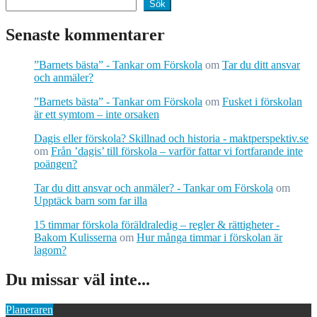
Sök
Senaste kommentarer
”Barnets bästa” - Tankar om Förskola
om
Tar du ditt ansvar
och anmäler?
”Barnets bästa” - Tankar om Förskola
om
Fusket i förskolan
är ett symtom – inte orsaken
Dagis eller förskola? Skillnad och historia - maktperspektiv.se
om
Från ’dagis’ till förskola – varför fattar vi fortfarande inte
poängen?
Tar du ditt ansvar och anmäler? - Tankar om Förskola
om
Upptäck barn som far illa
15 timmar förskola föräldraledig – regler & rättigheter -
Bakom Kulisserna
om
Hur många timmar i förskolan är
lagom?
Du missar väl inte...
Planeraren