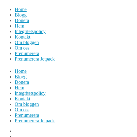
Hoppa
Home
till
Blogg
innehåll
Donera
Hem
Integritetspolicy
Kontakt
Om bloggen
Om oss
Prenumerera
Prenumerera Jetpack
Home
Blogg
Donera
Hem
Integritetspolicy
Kontakt
Om bloggen
Om oss
Prenumerera
Prenumerera Jetpack