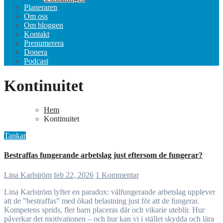
Planeraren
Om oss
Om bloggen
Kontakt
Prenumerera
Donera
Podcast
Kontinuitet
Hem
Kontinuitet
Tankar
Bestraffas fungerande arbetslag just eftersom de fungerar?
Lina Karlström
feb 22, 2026
1 Kommentar
Lina Karlström lyfter en paradox: välfungerande arbetslag upplever
att de ”bestraffas” med ökad belastning just för att de fungerar.
Kompetens sprids, fler barn placeras där och vikarie uteblir. Hur
påverkar det motivationen – och hur kan vi i stället skydda och lära