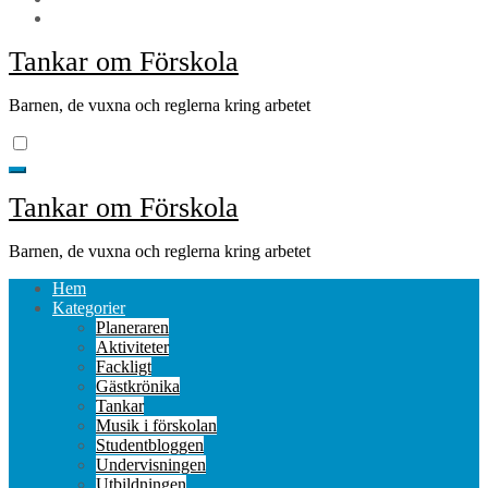
Tankar om Förskola
Barnen, de vuxna och reglerna kring arbetet
Tankar om Förskola
Barnen, de vuxna och reglerna kring arbetet
Hem
Kategorier
Planeraren
Aktiviteter
Fackligt
Gästkrönika
Tankar
Musik i förskolan
Studentbloggen
Undervisningen
Utbildningen