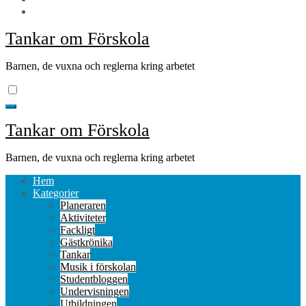
Tankar om Förskola
Barnen, de vuxna och reglerna kring arbetet
Tankar om Förskola
Barnen, de vuxna och reglerna kring arbetet
Hem
Kategorier
Planeraren
Aktiviteter
Fackligt
Gästkrönika
Tankar
Musik i förskolan
Studentbloggen
Undervisningen
Utbildningen