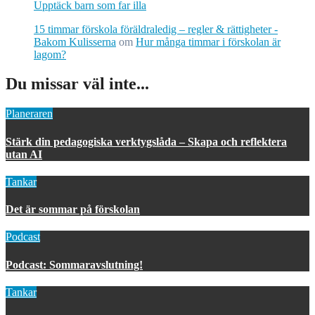
Upptäck barn som far illa
15 timmar förskola föräldraledig – regler & rättigheter -
Bakom Kulisserna
om
Hur många timmar i förskolan är
lagom?
Du missar väl inte...
Planeraren
Stärk din pedagogiska verktygslåda – Skapa och reflektera
utan AI
Tankar
Det är sommar på förskolan
Podcast
Podcast: Sommaravslutning!
Tankar