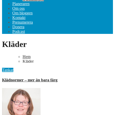
Planeraren
Om oss
Om bloggen
Kontakt
Prenumerera
Donera
Podcast
Kläder
Hem
Kläder
Tankar
Klädnormer – mer än bara färg