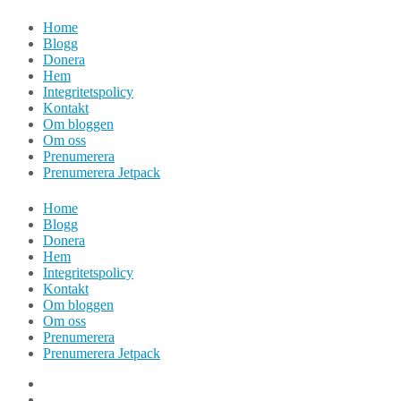
Hoppa
Home
till
Blogg
innehåll
Donera
Hem
Integritetspolicy
Kontakt
Om bloggen
Om oss
Prenumerera
Prenumerera Jetpack
Home
Blogg
Donera
Hem
Integritetspolicy
Kontakt
Om bloggen
Om oss
Prenumerera
Prenumerera Jetpack