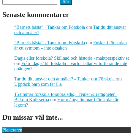
Sök
Senaste kommentarer
”Barnets bästa” - Tankar om Förskola
om
Tar du ditt ansvar
och anmäler?
”Barnets bästa” - Tankar om Förskola
om
Fusket i förskolan
är ett symtom – inte orsaken
Dagis eller förskola? Skillnad och historia - maktperspektiv.se
om
Från ’dagis’ till förskola – varför fattar vi fortfarande inte
poängen?
Tar du ditt ansvar och anmäler? - Tankar om Förskola
om
Upptäck barn som far illa
15 timmar förskola föräldraledig – regler & rättigheter -
Bakom Kulisserna
om
Hur många timmar i förskolan är
lagom?
Du missar väl inte...
Planeraren