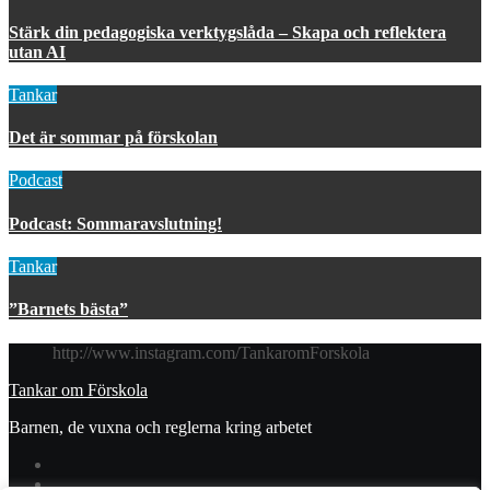
Stärk din pedagogiska verktygslåda – Skapa och reflektera
utan AI
Tankar
Det är sommar på förskolan
Podcast
Podcast: Sommaravslutning!
Tankar
”Barnets bästa”
http://www.instagram.com/TankaromForskola
Tankar om Förskola
Barnen, de vuxna och reglerna kring arbetet