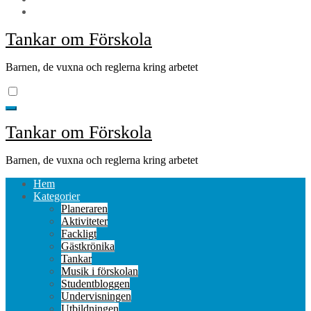
Tankar om Förskola
Barnen, de vuxna och reglerna kring arbetet
Tankar om Förskola
Barnen, de vuxna och reglerna kring arbetet
Hem
Kategorier
Planeraren
Aktiviteter
Fackligt
Gästkrönika
Tankar
Musik i förskolan
Studentbloggen
Undervisningen
Utbildningen