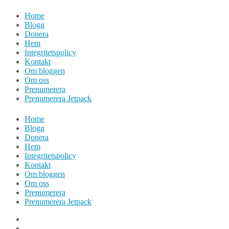
Hoppa
Home
till
Blogg
innehåll
Donera
Hem
Integritetspolicy
Kontakt
Om bloggen
Om oss
Prenumerera
Prenumerera Jetpack
Home
Blogg
Donera
Hem
Integritetspolicy
Kontakt
Om bloggen
Om oss
Prenumerera
Prenumerera Jetpack