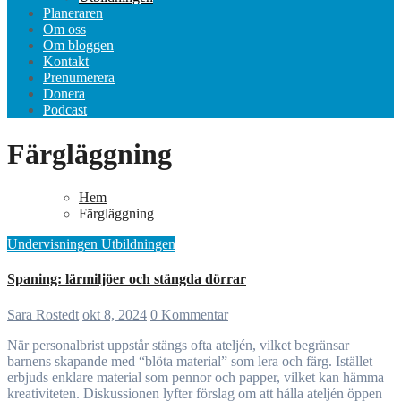
Planeraren
Om oss
Om bloggen
Kontakt
Prenumerera
Donera
Podcast
Färgläggning
Hem
Färgläggning
Undervisningen
Utbildningen
Spaning: lärmiljöer och stängda dörrar
Sara Rostedt
okt 8, 2024
0 Kommentar
När personalbrist uppstår stängs ofta ateljén, vilket begränsar
barnens skapande med “blöta material” som lera och färg. Istället
erbjuds enklare material som pennor och papper, vilket kan hämma
kreativiteten. Diskussionen lyfter förslag om att hålla ateljén öppen