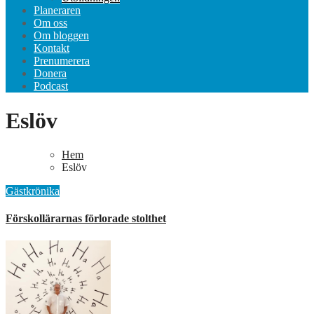
Planeraren
Om oss
Om bloggen
Kontakt
Prenumerera
Donera
Podcast
Eslöv
Hem
Eslöv
Gästkrönika
Förskollärarnas förlorade stolthet