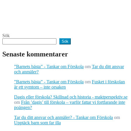
Sök
Sök
Senaste kommentarer
”Barnets bästa” - Tankar om Förskola
om
Tar du ditt ansvar
och anmäler?
”Barnets bästa” - Tankar om Förskola
om
Fusket i förskolan
är ett symtom – inte orsaken
Dagis eller förskola? Skillnad och historia - maktperspektiv.se
om
Från ’dagis’ till förskola – varför fattar vi fortfarande inte
poängen?
Tar du ditt ansvar och anmäler? - Tankar om Förskola
om
Upptäck barn som far illa