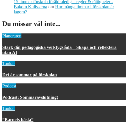
15 timmar förskola föräldraledig – regler & rättigheter -
Bakom Kulisserna
om
Hur många timmar i förskolan är
lagom?
Du missar väl inte...
Planeraren
Stärk din pedagogiska verktygslåda – Skapa och reflektera
utan AI
Tankar
Det är sommar på förskolan
Podcast
Podcast: Sommaravslutning!
Tankar
”Barnets bästa”