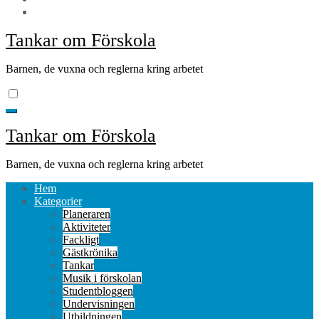
Tankar om Förskola
Barnen, de vuxna och reglerna kring arbetet
Tankar om Förskola
Barnen, de vuxna och reglerna kring arbetet
Hem
Kategorier
Planeraren
Aktiviteter
Fackligt
Gästkrönika
Tankar
Musik i förskolan
Studentbloggen
Undervisningen
Utbildningen