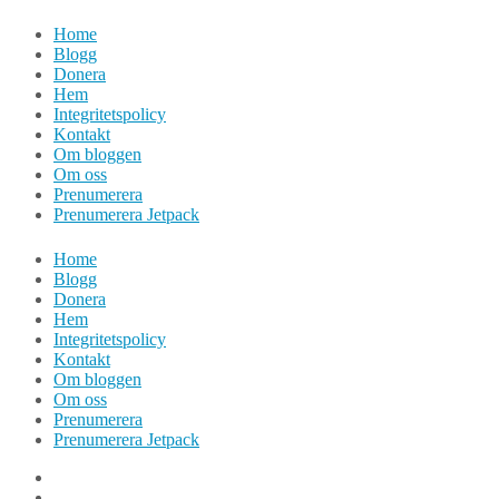
Hoppa
Home
till
Blogg
innehåll
Donera
Hem
Integritetspolicy
Kontakt
Om bloggen
Om oss
Prenumerera
Prenumerera Jetpack
Home
Blogg
Donera
Hem
Integritetspolicy
Kontakt
Om bloggen
Om oss
Prenumerera
Prenumerera Jetpack