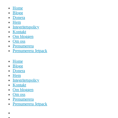
Hoppa
Home
till
Blogg
innehåll
Donera
Hem
Integritetspolicy
Kontakt
Om bloggen
Om oss
Prenumerera
Prenumerera Jetpack
Home
Blogg
Donera
Hem
Integritetspolicy
Kontakt
Om bloggen
Om oss
Prenumerera
Prenumerera Jetpack