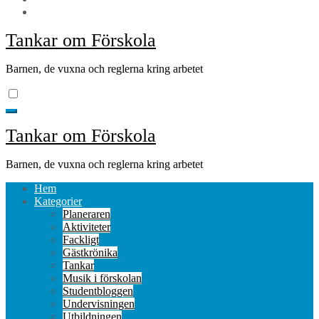
Tankar om Förskola
Barnen, de vuxna och reglerna kring arbetet
Tankar om Förskola
Barnen, de vuxna och reglerna kring arbetet
Hem
Kategorier
Planeraren
Aktiviteter
Fackligt
Gästkrönika
Tankar
Musik i förskolan
Studentbloggen
Undervisningen
Utbildningen