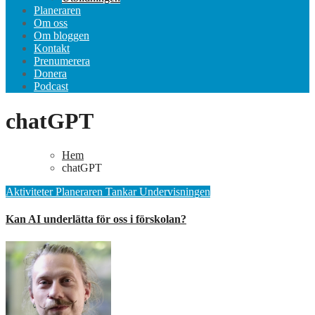
Planeraren
Om oss
Om bloggen
Kontakt
Prenumerera
Donera
Podcast
chatGPT
Hem
chatGPT
Aktiviteter
Planeraren
Tankar
Undervisningen
Kan AI underlätta för oss i förskolan?