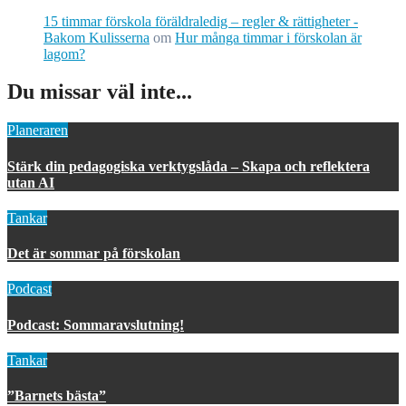
15 timmar förskola föräldraledig – regler & rättigheter -
Bakom Kulisserna
om
Hur många timmar i förskolan är
lagom?
Du missar väl inte...
Planeraren
Stärk din pedagogiska verktygslåda – Skapa och reflektera
utan AI
Tankar
Det är sommar på förskolan
Podcast
Podcast: Sommaravslutning!
Tankar
”Barnets bästa”