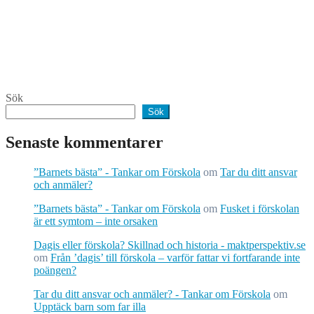
Sök
Sök
Senaste kommentarer
”Barnets bästa” - Tankar om Förskola
om
Tar du ditt ansvar
och anmäler?
”Barnets bästa” - Tankar om Förskola
om
Fusket i förskolan
är ett symtom – inte orsaken
Dagis eller förskola? Skillnad och historia - maktperspektiv.se
om
Från ’dagis’ till förskola – varför fattar vi fortfarande inte
poängen?
Tar du ditt ansvar och anmäler? - Tankar om Förskola
om
Upptäck barn som far illa