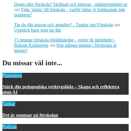
Dagis eller förskola? Skillnad och historia - maktperspektiv.se
om
Från ’dagis’ till förskola – varför fattar vi fortfarande inte
poängen?
Tar du ditt ansvar och anmäler? - Tankar om Förskola
om
Upptäck barn som far illa
15 timmar förskola föräldraledig – regler & rättigheter -
Bakom Kulisserna
om
Hur många timmar i förskolan är
lagom?
Du missar väl inte...
Planeraren
Stärk din pedagogiska verktygslåda – Skapa och reflektera
utan AI
Tankar
Det är sommar på förskolan
Podcast