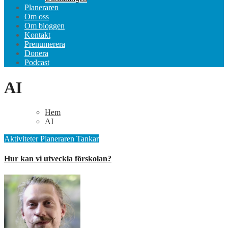
Planeraren
Om oss
Om bloggen
Kontakt
Prenumerera
Donera
Podcast
AI
Hem
AI
Aktiviteter
Planeraren
Tankar
Hur kan vi utveckla förskolan?