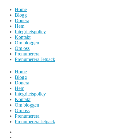
Hoppa
Home
till
Blogg
innehåll
Donera
Hem
Integritetspolicy
Kontakt
Om bloggen
Om oss
Prenumerera
Prenumerera Jetpack
Home
Blogg
Donera
Hem
Integritetspolicy
Kontakt
Om bloggen
Om oss
Prenumerera
Prenumerera Jetpack