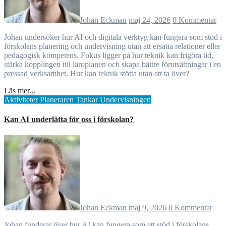
Johan Eckman
maj 24, 2026
0 Kommentar
Johan undersöker hur AI och digitala verktyg kan fungera som stöd i
förskolans planering och undervisning utan att ersätta relationer eller
pedagogisk kompetens. Fokus ligger på hur teknik kan frigöra tid,
stärka kopplingen till läroplanen och skapa bättre förutsättningar i en
pressad verksamhet. Hur kan teknik stötta utan att ta över?
Läs mer...
Aktiviteter
Planeraren
Tankar
Undervisningen
Kan AI underlätta för oss i förskolan?
Johan Eckman
maj 9, 2026
0 Kommentar
Johan funderar över hur AI kan fungera som ett stöd i förskolans