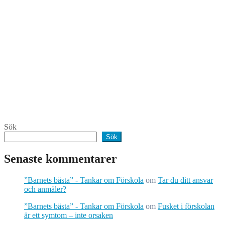
Sök
Sök
Senaste kommentarer
”Barnets bästa” - Tankar om Förskola
om
Tar du ditt ansvar
och anmäler?
”Barnets bästa” - Tankar om Förskola
om
Fusket i förskolan
är ett symtom – inte orsaken