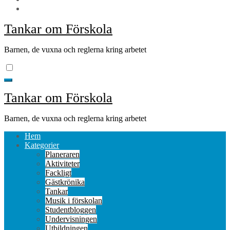
Tankar om Förskola
Barnen, de vuxna och reglerna kring arbetet
Tankar om Förskola
Barnen, de vuxna och reglerna kring arbetet
Hem
Kategorier
Planeraren
Aktiviteter
Fackligt
Gästkrönika
Tankar
Musik i förskolan
Studentbloggen
Undervisningen
Utbildningen