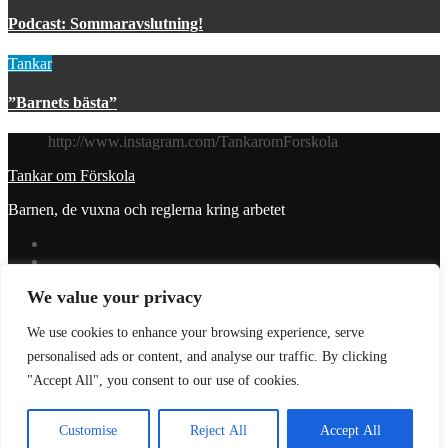
Podcast: Sommaravslutning!
Tankar
”Barnets bästa”
http://www.instagram.com/TankaromForskola
Tankar om Förskola
Barnen, de vuxna och reglerna kring arbetet
We value your privacy
© 2023 Tankar om förskola. All Rights Reserved.
We use cookies to enhance your browsing experience, serve
Donera
personalised ads or content, and analyse our traffic. By clicking
Integritetspolicy
"Accept All", you consent to our use of cookies.
Prenumerera
Logga in
Customise
Reject All
Accept All