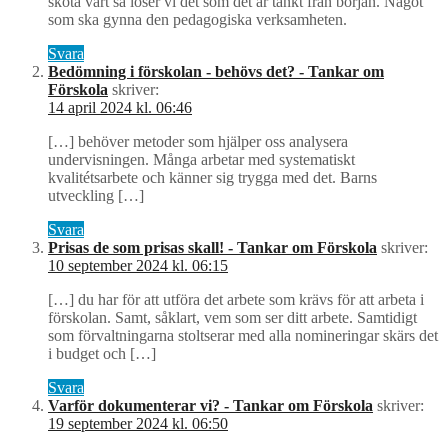
sköta vårt så löser vi det som det är tänkt från början. Något
som ska gynna den pedagogiska verksamheten.
Svara
Bedömning i förskolan - behövs det? - Tankar om
Förskola
skriver:
14 april 2024 kl. 06:46
[…] behöver metoder som hjälper oss analysera
undervisningen. Många arbetar med systematiskt
kvalitétsarbete och känner sig trygga med det. Barns
utveckling […]
Svara
Prisas de som prisas skall! - Tankar om Förskola
skriver:
10 september 2024 kl. 06:15
[…] du har för att utföra det arbete som krävs för att arbeta i
förskolan. Samt, såklart, vem som ser ditt arbete. Samtidigt
som förvaltningarna stoltserar med alla nomineringar skärs det
i budget och […]
Svara
Varför dokumenterar vi? - Tankar om Förskola
skriver:
19 september 2024 kl. 06:50