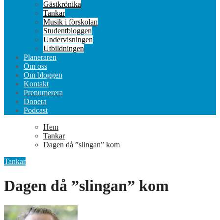
Gästkrönika
Tankar
Musik i förskolan
Studentbloggen
Undervisningen
Utbildningen
Planeraren
Om oss
Om bloggen
Kontakt
Prenumerera
Donera
Podcast
Hem
Tankar
Dagen då ”slingan” kom
Tankar
Dagen då ”slingan” kom