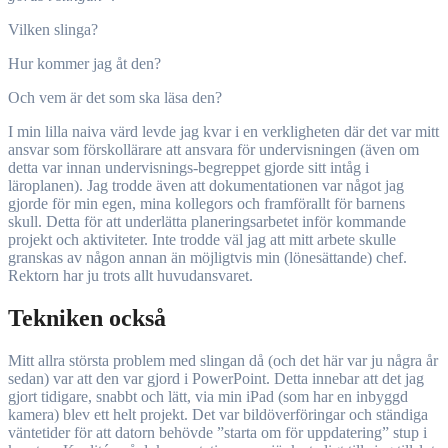
Vilken slinga?
Hur kommer jag åt den?
Och vem är det som ska läsa den?
I min lilla naiva värd levde jag kvar i en verkligheten där det var mitt
ansvar som förskollärare att ansvara för undervisningen (även om
detta var innan undervisnings-begreppet gjorde sitt intåg i
läroplanen). Jag trodde även att dokumentationen var något jag
gjorde för min egen, mina kollegors och framförallt för barnens
skull. Detta för att underlätta planeringsarbetet inför kommande
projekt och aktiviteter. Inte trodde väl jag att mitt arbete skulle
granskas av någon annan än möjligtvis min (lönesättande) chef.
Rektorn har ju trots allt huvudansvaret.
Tekniken också
Mitt allra största problem med slingan då (och det här var ju några år
sedan) var att den var gjord i PowerPoint. Detta innebar att det jag
gjort tidigare, snabbt och lätt, via min iPad (som har en inbyggd
kamera) blev ett helt projekt. Det var bildöverföringar och ständiga
väntetider för att datorn behövde ”starta om för uppdatering” stup i