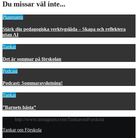
Du missar väl inte...
Planeraren
Stärk din pedagogiska verktygslåda – Skapa och reflektera
utan AI
Tankar
Det är sommar på förskolan
Podcast
Podcast: Sommaravslutning!
Tankar
”Barnets bästa”
http://www.instagram.com/TankaromForskola
Tankar om Förskola