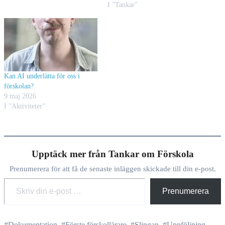
I ”Tankar”
Kan AI underlätta för oss i
förskolan?
9 maj 2026
I ”Aktiviteter”
Upptäck mer från Tankar om Förskola
Prenumerera för att få de senaste inläggen skickade till din e-post.
Skriv din e-post …
Prenumerera
#Dokumentation
,
#Förste förskollärare
,
#Slingan
,
#Uppföljning
,