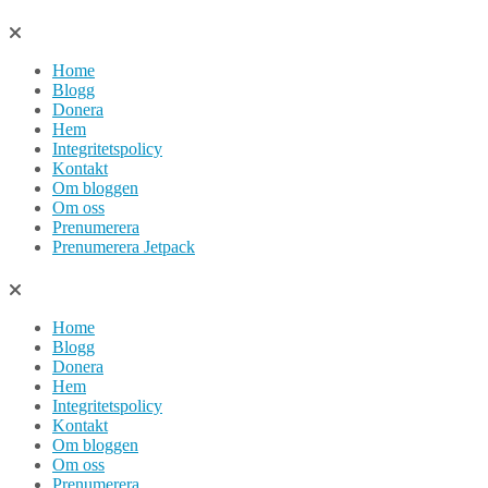
Hoppa
till
Home
innehåll
Blogg
Donera
Hem
Integritetspolicy
Kontakt
Om bloggen
Om oss
Prenumerera
Prenumerera Jetpack
Home
Blogg
Donera
Hem
Integritetspolicy
Kontakt
Om bloggen
Om oss
Prenumerera