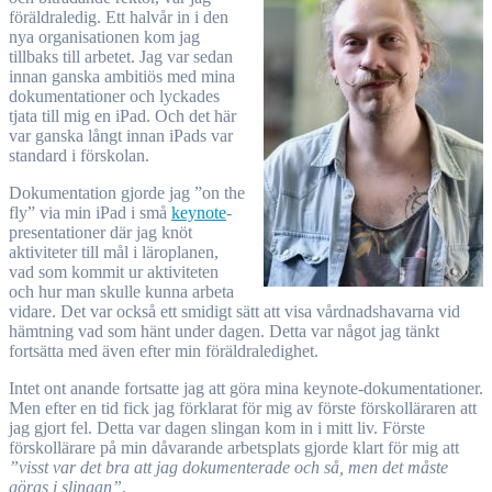
föräldraledig. Ett halvår in i den
nya organisationen kom jag
tillbaks till arbetet. Jag var sedan
innan ganska ambitiös med mina
dokumentationer och lyckades
tjata till mig en iPad. Och det här
var ganska långt innan iPads var
standard i förskolan.
Dokumentation gjorde jag ”on the
fly” via min iPad i små
keynote
-
presentationer där jag knöt
aktiviteter till mål i läroplanen,
vad som kommit ur aktiviteten
och hur man skulle kunna arbeta
vidare. Det var också ett smidigt sätt att visa vårdnadshavarna vid
hämtning vad som hänt under dagen. Detta var något jag tänkt
fortsätta med även efter min föräldraledighet.
Intet ont anande fortsatte jag att göra mina keynote-dokumentationer.
Men efter en tid fick jag förklarat för mig av förste förskolläraren att
jag gjort fel. Detta var dagen slingan kom in i mitt liv. Förste
förskollärare på min dåvarande arbetsplats gjorde klart för mig att
”visst var det bra att jag dokumenterade och så, men det måste
göras i slingan”
.