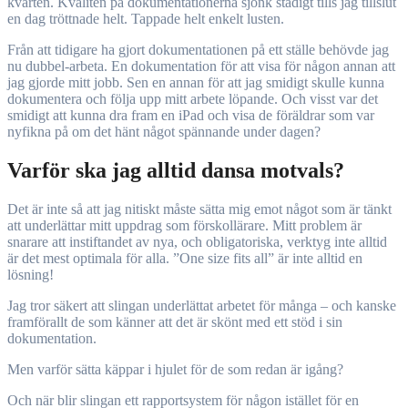
kvarten. Kvalitén på dokumentationerna sjönk stadigt tills jag tillslut
en dag tröttnade helt. Tappade helt enkelt lusten.
Från att tidigare ha gjort dokumentationen på ett ställe behövde jag
nu dubbel-arbeta. En dokumentation för att visa för någon annan att
jag gjorde mitt jobb. Sen en annan för att jag smidigt skulle kunna
dokumentera och följa upp mitt arbete löpande. Och visst var det
smidigt att kunna dra fram en iPad och visa de föräldrar som var
nyfikna på om det hänt något spännande under dagen?
Varför ska jag alltid dansa motvals?
Det är inte så att jag nitiskt måste sätta mig emot något som är tänkt
att underlättar mitt uppdrag som förskollärare. Mitt problem är
snarare att instiftandet av nya, och obligatoriska, verktyg inte alltid
är det mest optimala för alla. ”One size fits all” är inte alltid en
lösning!
Jag tror säkert att slingan underlättat arbetet för många – och kanske
framförallt de som känner att det är skönt med ett stöd i sin
dokumentation.
Men varför sätta käppar i hjulet för de som redan är igång?
Och när blir slingan ett rapportsystem för någon istället för en