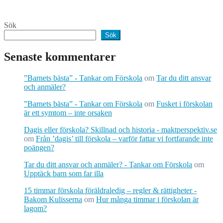
Sök
Sök
Senaste kommentarer
”Barnets bästa” - Tankar om Förskola
om
Tar du ditt ansvar
och anmäler?
”Barnets bästa” - Tankar om Förskola
om
Fusket i förskolan
är ett symtom – inte orsaken
Dagis eller förskola? Skillnad och historia - maktperspektiv.se
om
Från ’dagis’ till förskola – varför fattar vi fortfarande inte
poängen?
Tar du ditt ansvar och anmäler? - Tankar om Förskola
om
Upptäck barn som far illa
15 timmar förskola föräldraledig – regler & rättigheter -
Bakom Kulisserna
om
Hur många timmar i förskolan är
lagom?