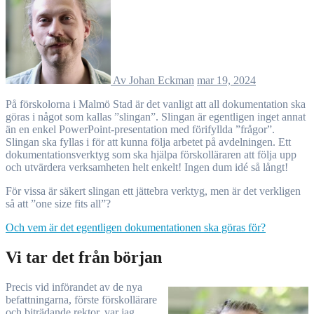
Av Johan Eckman
mar 19, 2024
På förskolorna i Malmö Stad är det vanligt att all dokumentation ska
göras i något som kallas ”slingan”. Slingan är egentligen inget annat
än en enkel PowerPoint-presentation med förifyllda ”frågor”.
Slingan ska fyllas i för att kunna följa arbetet på avdelningen. Ett
dokumentationsverktyg som ska hjälpa förskolläraren att följa upp
och utvärdera verksamheten helt enkelt! Ingen dum idé så långt!
För vissa är säkert slingan ett jättebra verktyg, men är det verkligen
så att ”one size fits all”?
Och vem är det egentligen dokumentationen ska göras för?
Vi tar det från början
Precis vid införandet av de nya
befattningarna, förste förskollärare
och biträdande rektor, var jag