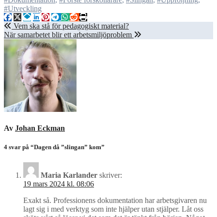
#Utveckling
Inläggsnavigering
Vem ska stå för pedagogiskt material?
När samarbetet blir ett arbetsmiljöproblem
Av
Johan Eckman
4 svar på “Dagen då ”slingan” kom”
Maria Karlander
skriver:
19 mars 2024 kl. 08:06
Exakt så. Professionens dokumentation har arbetsgivaren nu
lagt sig i med verktyg som inte hjälper utan stjälper. Låt oss