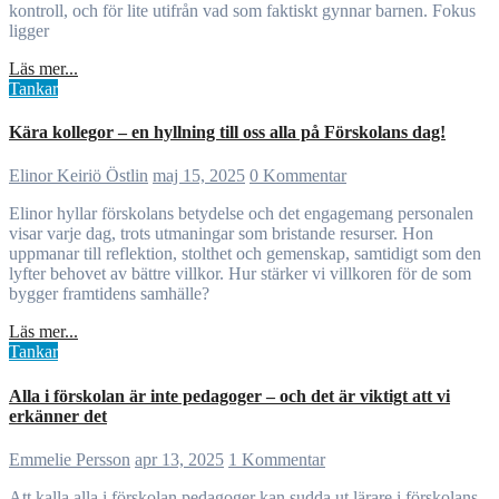
kontroll, och för lite utifrån vad som faktiskt gynnar barnen. Fokus
ligger
Läs mer...
Tankar
Kära kollegor – en hyllning till oss alla på Förskolans dag!
Elinor Keiriö Östlin
maj 15, 2025
0 Kommentar
Elinor hyllar förskolans betydelse och det engagemang personalen
visar varje dag, trots utmaningar som bristande resurser. Hon
uppmanar till reflektion, stolthet och gemenskap, samtidigt som den
lyfter behovet av bättre villkor. Hur stärker vi villkoren för de som
bygger framtidens samhälle?
Läs mer...
Tankar
Alla i förskolan är inte pedagoger – och det är viktigt att vi
erkänner det
Emmelie Persson
apr 13, 2025
1 Kommentar
Att kalla alla i förskolan pedagoger kan sudda ut lärare i förskolans