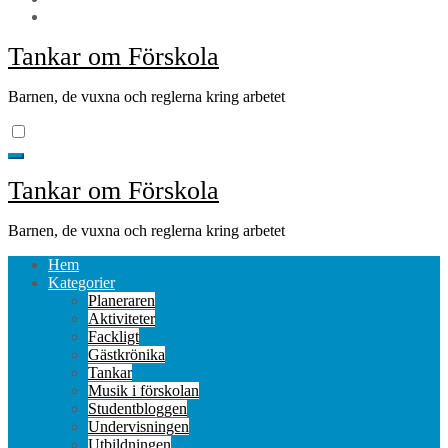
Tankar om Förskola
Barnen, de vuxna och reglerna kring arbetet
Tankar om Förskola
Barnen, de vuxna och reglerna kring arbetet
Hem
Kategorier
Planeraren
Aktiviteter
Fackligt
Gästkrönika
Tankar
Musik i förskolan
Studentbloggen
Undervisningen
Utbildningen