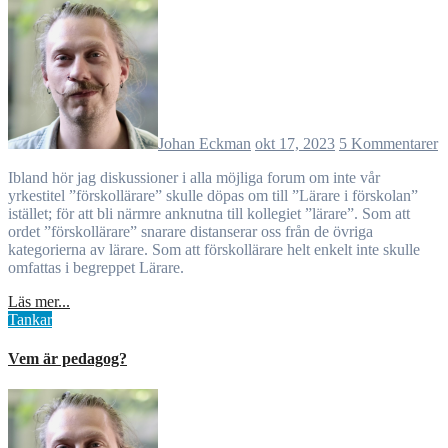
Johan Eckman
okt 17, 2023
5 Kommentarer
Ibland hör jag diskussioner i alla möjliga forum om inte vår
yrkestitel ”förskollärare” skulle döpas om till ”Lärare i förskolan”
istället; för att bli närmre anknutna till kollegiet ”lärare”. Som att
ordet ”förskollärare” snarare distanserar oss från de övriga
kategorierna av lärare. Som att förskollärare helt enkelt inte skulle
omfattas i begreppet Lärare.
Läs mer...
Tankar
Vem är pedagog?