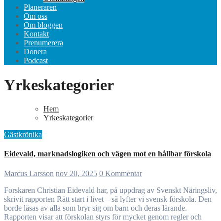
Planeraren
Om oss
Om bloggen
Kontakt
Prenumerera
Donera
Podcast
Yrkeskategorier
Hem
Yrkeskategorier
Gästkrönika
Eidevald, marknadslogiken och vägen mot en hållbar förskola
Marcus Larsson
nov 20, 2025
0 Kommentar
Forskaren Christian Eidevald har, på uppdrag av Svenskt Näringsliv,
skrivit rapporten Rätt start i livet – så lyfter vi svensk förskola. Den
borde läsas av alla som bryr sig om barn och deras lärande.
Rapporten visar att förskolan styrs för mycket genom regler och