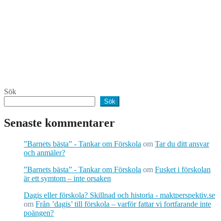
Sök
Sök
Senaste kommentarer
”Barnets bästa” - Tankar om Förskola
om
Tar du ditt ansvar
och anmäler?
”Barnets bästa” - Tankar om Förskola
om
Fusket i förskolan
är ett symtom – inte orsaken
Dagis eller förskola? Skillnad och historia - maktperspektiv.se
om
Från ’dagis’ till förskola – varför fattar vi fortfarande inte
poängen?