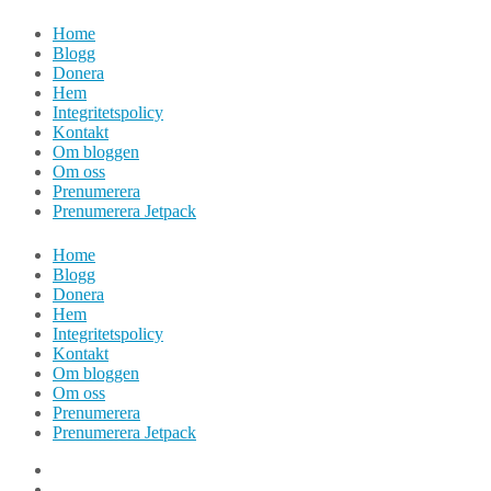
Hoppa
Home
till
Blogg
innehåll
Donera
Hem
Integritetspolicy
Kontakt
Om bloggen
Om oss
Prenumerera
Prenumerera Jetpack
Home
Blogg
Donera
Hem
Integritetspolicy
Kontakt
Om bloggen
Om oss
Prenumerera
Prenumerera Jetpack