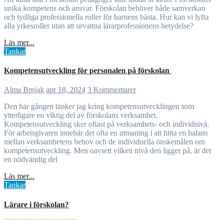
unika kompetens och ansvar. Förskolan behöver både samverkan
och tydliga professionella roller för barnens bästa. Hur kan vi lyfta
alla yrkesroller utan att urvattna lärarprofessionens betydelse?
Läs mer...
Tankar
Kompetensutveckling för personalen på förskolan
Alma Brnjak
apr 18, 2024
3 Kommentarer
Den här gången tänker jag kring kompetensutvecklingen som
ytterligare en viktig del av förskolans verksamhet.
Kompetensutveckling sker oftast på verksamhets- och individnivå.
För arbetsgivaren innebär det ofta en utmaning i att hitta en balans
mellan verksamhetens behov och de individuella önskemålen om
kompetensutveckling. Men oavsett vilken nivå den ligger på, är det
en nödvändig del
Läs mer...
Tankar
Lärare i förskolan?