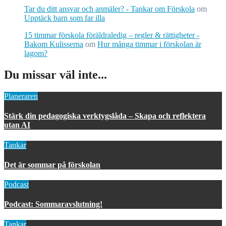
Tar du ditt ansvar och anmäler? - Tankar om Förskola
om
Upptäck barn som far illa
15 timmar förskola föräldraledig – regler & rättigheter -
Bakom Kulisserna
om
Hur många timmar i förskolan är
lagom?
Du missar väl inte...
Planeraren
Stärk din pedagogiska verktygslåda – Skapa och reflektera
utan AI
Tankar
Det är sommar på förskolan
Podcast
Podcast: Sommaravslutning!
Tankar