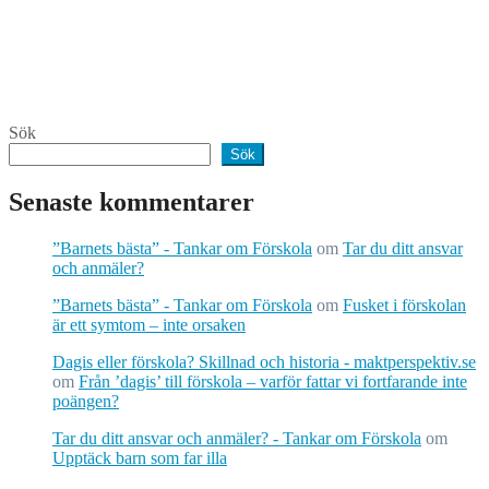
Sök
Sök
Senaste kommentarer
”Barnets bästa” - Tankar om Förskola
om
Tar du ditt ansvar
och anmäler?
”Barnets bästa” - Tankar om Förskola
om
Fusket i förskolan
är ett symtom – inte orsaken
Dagis eller förskola? Skillnad och historia - maktperspektiv.se
om
Från ’dagis’ till förskola – varför fattar vi fortfarande inte
poängen?
Tar du ditt ansvar och anmäler? - Tankar om Förskola
om
Upptäck barn som far illa