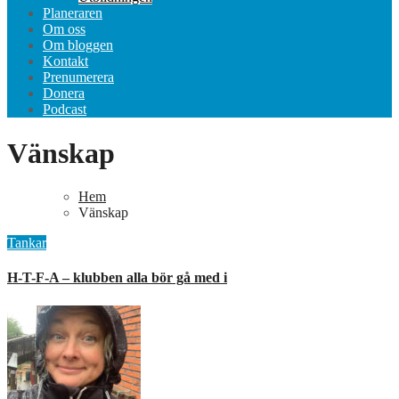
Planeraren
Om oss
Om bloggen
Kontakt
Prenumerera
Donera
Podcast
Vänskap
Hem
Vänskap
Tankar
H-T-F-A – klubben alla bör gå med i