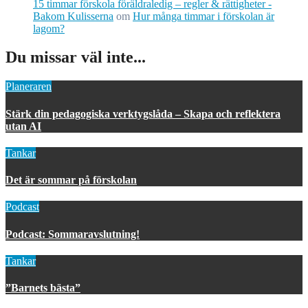
15 timmar förskola föräldraledig – regler & rättigheter -
Bakom Kulisserna
om
Hur många timmar i förskolan är
lagom?
Du missar väl inte...
Planeraren
Stärk din pedagogiska verktygslåda – Skapa och reflektera
utan AI
Tankar
Det är sommar på förskolan
Podcast
Podcast: Sommaravslutning!
Tankar
”Barnets bästa”