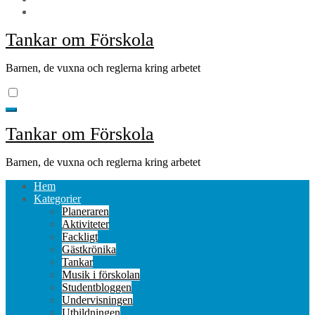
Tankar om Förskola
Barnen, de vuxna och reglerna kring arbetet
Tankar om Förskola
Barnen, de vuxna och reglerna kring arbetet
Hem
Kategorier
Planeraren
Aktiviteter
Fackligt
Gästkrönika
Tankar
Musik i förskolan
Studentbloggen
Undervisningen
Utbildningen