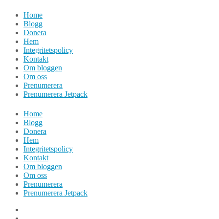
Hoppa
Home
till
Blogg
innehåll
Donera
Hem
Integritetspolicy
Kontakt
Om bloggen
Om oss
Prenumerera
Prenumerera Jetpack
Home
Blogg
Donera
Hem
Integritetspolicy
Kontakt
Om bloggen
Om oss
Prenumerera
Prenumerera Jetpack