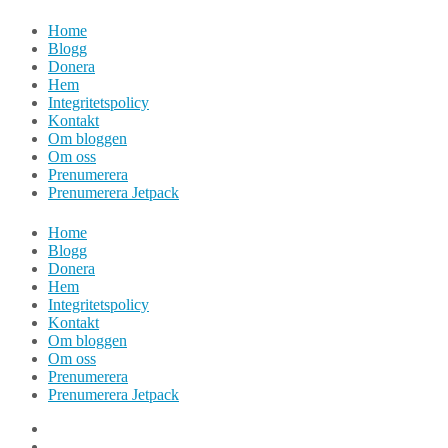
Hoppa
Home
till
Blogg
innehåll
Donera
Hem
Integritetspolicy
Kontakt
Om bloggen
Om oss
Prenumerera
Prenumerera Jetpack
Home
Blogg
Donera
Hem
Integritetspolicy
Kontakt
Om bloggen
Om oss
Prenumerera
Prenumerera Jetpack