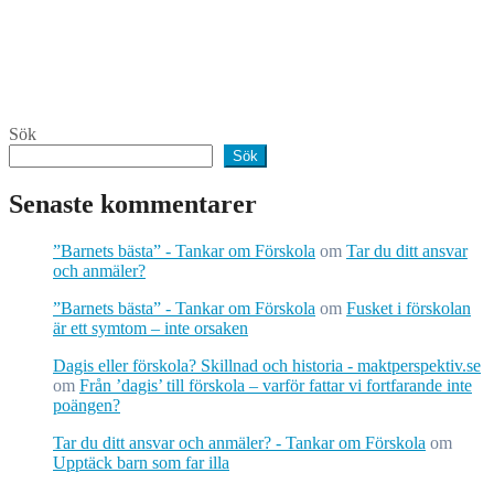
Sök
Sök
Senaste kommentarer
”Barnets bästa” - Tankar om Förskola
om
Tar du ditt ansvar
och anmäler?
”Barnets bästa” - Tankar om Förskola
om
Fusket i förskolan
är ett symtom – inte orsaken
Dagis eller förskola? Skillnad och historia - maktperspektiv.se
om
Från ’dagis’ till förskola – varför fattar vi fortfarande inte
poängen?
Tar du ditt ansvar och anmäler? - Tankar om Förskola
om
Upptäck barn som far illa