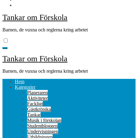
Tankar om Förskola
Barnen, de vuxna och reglerna kring arbetet
Tankar om Förskola
Barnen, de vuxna och reglerna kring arbetet
Hem
Kategorier
Planeraren
Aktiviteter
Fackligt
Gästkrönika
Tankar
Musik i förskolan
Studentbloggen
Undervisningen
Utbildningen