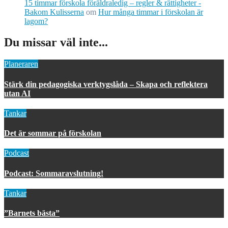
15 timmar förskola föräldraledig – regler & rättigheter -
Bakom Kulisserna
om
Hur många timmar i förskolan är
lagom?
Du missar väl inte...
Planeraren
Stärk din pedagogiska verktygslåda – Skapa och reflektera
utan AI
Tankar
Det är sommar på förskolan
Podcast
Podcast: Sommaravslutning!
Tankar
”Barnets bästa”