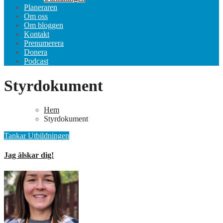
Planeraren
Om oss
Om bloggen
Kontakt
Prenumerera
Donera
Podcast
Styrdokument
Hem
Styrdokument
Tankar
Utbildningen
Jag älskar dig!