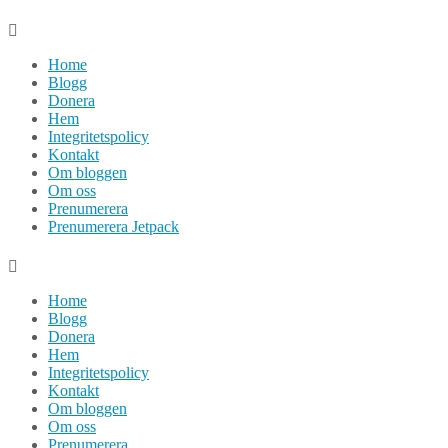
Hoppa
till
Home
innehåll
Blogg
Donera
Hem
Integritetspolicy
Kontakt
Om bloggen
Om oss
Prenumerera
Prenumerera Jetpack
Home
Blogg
Donera
Hem
Integritetspolicy
Kontakt
Om bloggen
Om oss
Prenumerera