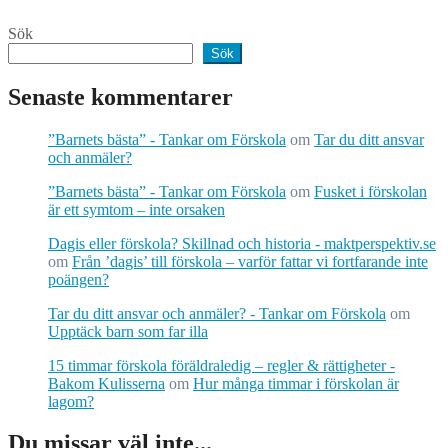
Sök
Sök
Senaste kommentarer
”Barnets bästa” - Tankar om Förskola
om
Tar du ditt ansvar
och anmäler?
”Barnets bästa” - Tankar om Förskola
om
Fusket i förskolan
är ett symtom – inte orsaken
Dagis eller förskola? Skillnad och historia - maktperspektiv.se
om
Från ’dagis’ till förskola – varför fattar vi fortfarande inte
poängen?
Tar du ditt ansvar och anmäler? - Tankar om Förskola
om
Upptäck barn som far illa
15 timmar förskola föräldraledig – regler & rättigheter -
Bakom Kulisserna
om
Hur många timmar i förskolan är
lagom?
Du missar väl inte...