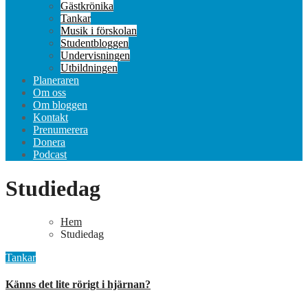
Gästkrönika
Tankar
Musik i förskolan
Studentbloggen
Undervisningen
Utbildningen
Planeraren
Om oss
Om bloggen
Kontakt
Prenumerera
Donera
Podcast
Studiedag
Hem
Studiedag
Tankar
Känns det lite rörigt i hjärnan?