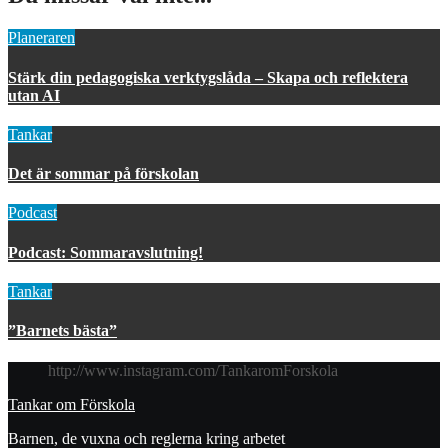
Planeraren
Stärk din pedagogiska verktygslåda – Skapa och reflektera
utan AI
Tankar
Det är sommar på förskolan
Podcast
Podcast: Sommaravslutning!
Tankar
”Barnets bästa”
http://www.instagram.com/TankaromForskola
Tankar om Förskola
Barnen, de vuxna och reglerna kring arbetet