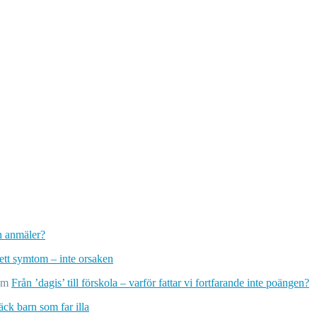
ch anmäler?
 ett symtom – inte orsaken
om
Från ’dagis’ till förskola – varför fattar vi fortfarande inte poängen?
ck barn som far illa