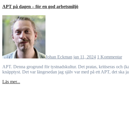
APT på dagen – för en god arbetsmiljö
Johan Eckman
jan 11, 2024
1 Kommentar
APT. Denna grogrund för tystnadskultur. Det pratas, kritiseras och (kanske rentav) ”gnälls” dagligen på våra arbetsplatser och i våra personalrum. Men ändå – sen när vi väl sitter där på ett APT – så blir det
knäpptyst. Det var längesedan jag själv var med på ett APT, det ska j
Läs mer...