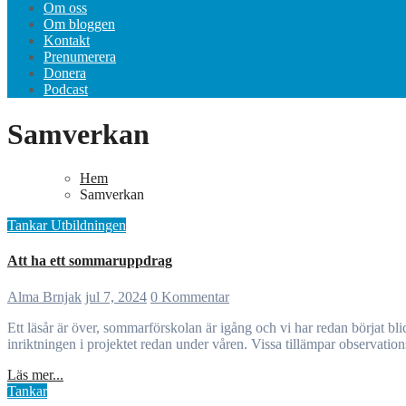
Om oss
Om bloggen
Kontakt
Prenumerera
Donera
Podcast
Samverkan
Hem
Samverkan
Tankar
Utbildningen
Att ha ett sommaruppdrag
Alma Brnjak
jul 7, 2024
0 Kommentar
Ett läsår är över, sommarförskolan är igång och vi har redan börjat blicka framåt och planera inför den nya terminen. Övergångar från det ena läsåret till det andra kan ske på olika sätt. Vissa förskolor bestämmer
inriktningen i projektet redan under våren. Vissa tillämpar observationsv
Läs mer...
Tankar