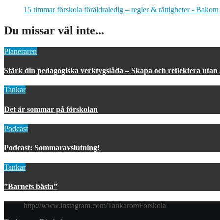
15 timmar förskola föräldraledig – regler & rättigheter - Bakom
Du missar väl inte...
Planeraren
Stärk din pedagogiska verktygslåda – Skapa och reflektera utan
Tankar
Det är sommar på förskolan
Podcast
Podcast: Sommaravslutning!
Tankar
”Barnets bästa”
http://www.instagram.com/TankaromForskola