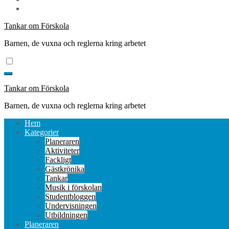
Tankar om Förskola
Barnen, de vuxna och reglerna kring arbetet
Tankar om Förskola
Barnen, de vuxna och reglerna kring arbetet
Hem
Kategorier
Planeraren
Aktiviteter
Fackligt
Gästkrönika
Tankar
Musik i förskolan
Studentbloggen
Undervisningen
Utbildningen
Planeraren