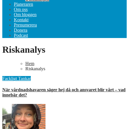
Planeraren
Om oss
Om bloggen
Kontakt
Prenumerera
Donera
Podcast
Riskanalys
Hem
Riskanalys
Fackligt
Tankar
När vårdnadshavaren säger hej då och ansvaret blir vårt – vad
innebär det?