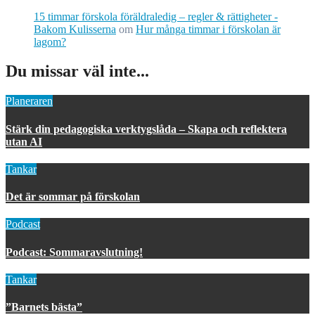
15 timmar förskola föräldraledig – regler & rättigheter -
Bakom Kulisserna
om
Hur många timmar i förskolan är
lagom?
Du missar väl inte...
Planeraren
Stärk din pedagogiska verktygslåda – Skapa och reflektera
utan AI
Tankar
Det är sommar på förskolan
Podcast
Podcast: Sommaravslutning!
Tankar
”Barnets bästa”