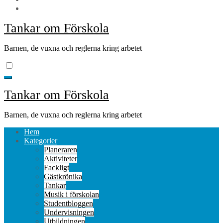
Tankar om Förskola
Barnen, de vuxna och reglerna kring arbetet
Tankar om Förskola
Barnen, de vuxna och reglerna kring arbetet
Hem
Kategorier
Planeraren
Aktiviteter
Fackligt
Gästkrönika
Tankar
Musik i förskolan
Studentbloggen
Undervisningen
Utbildningen