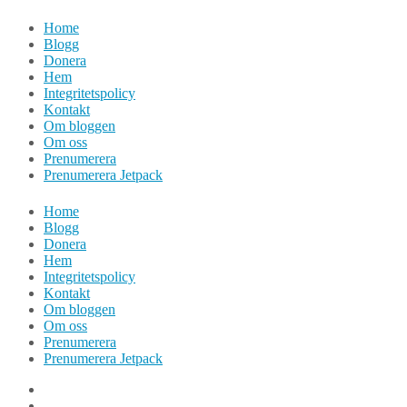
Hoppa
Home
till
Blogg
innehåll
Donera
Hem
Integritetspolicy
Kontakt
Om bloggen
Om oss
Prenumerera
Prenumerera Jetpack
Home
Blogg
Donera
Hem
Integritetspolicy
Kontakt
Om bloggen
Om oss
Prenumerera
Prenumerera Jetpack