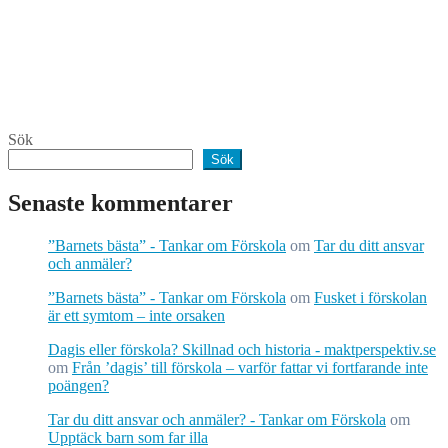
Sök
Sök
Senaste kommentarer
”Barnets bästa” - Tankar om Förskola
om
Tar du ditt ansvar
och anmäler?
”Barnets bästa” - Tankar om Förskola
om
Fusket i förskolan
är ett symtom – inte orsaken
Dagis eller förskola? Skillnad och historia - maktperspektiv.se
om
Från ’dagis’ till förskola – varför fattar vi fortfarande inte
poängen?
Tar du ditt ansvar och anmäler? - Tankar om Förskola
om
Upptäck barn som far illa