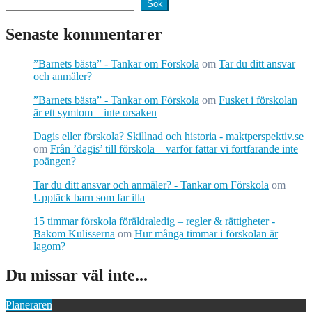
Sök
Senaste kommentarer
”Barnets bästa” - Tankar om Förskola
om
Tar du ditt ansvar
och anmäler?
”Barnets bästa” - Tankar om Förskola
om
Fusket i förskolan
är ett symtom – inte orsaken
Dagis eller förskola? Skillnad och historia - maktperspektiv.se
om
Från ’dagis’ till förskola – varför fattar vi fortfarande inte
poängen?
Tar du ditt ansvar och anmäler? - Tankar om Förskola
om
Upptäck barn som far illa
15 timmar förskola föräldraledig – regler & rättigheter -
Bakom Kulisserna
om
Hur många timmar i förskolan är
lagom?
Du missar väl inte...
Planeraren