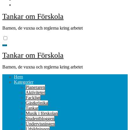
Tankar om Förskola
Barnen, de vuxna och reglerna kring arbetet
Tankar om Förskola
Barnen, de vuxna och reglerna kring arbetet
Hem
Kategorier
Planeraren
Aktiviteter
Fackligt
Gästkrönika
Tankar
Musik i förskolan
Studentbloggen
Undervisningen
Utbildningen