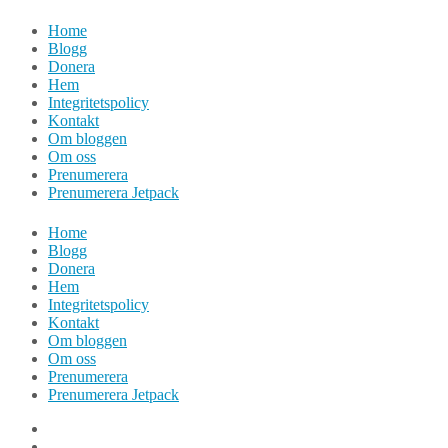
Hoppa
Home
till
Blogg
innehåll
Donera
Hem
Integritetspolicy
Kontakt
Om bloggen
Om oss
Prenumerera
Prenumerera Jetpack
Home
Blogg
Donera
Hem
Integritetspolicy
Kontakt
Om bloggen
Om oss
Prenumerera
Prenumerera Jetpack