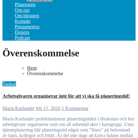
Planeraren
Om oss
Om bloggen
Kontakt
Prenumerera
Donera
Podcast
Överenskommelse
Hem
Överenskommelse
Tankar
Arbetsgivaren organiserar inte för att vi ska få planeringstid!
Maria Karlander
feb 15, 2026
1 Kommentar
Maria Karlander problematiserar planeringstiden i förskolan och hur
arbetsgivare organiserar som om all arbetstid sker i barngrupp. Utan
tjänsteplanering blir planeringstid något som ”löses” på bekostnad
av barn, kollegor och fritid. Är det inte dags att kräva balans mellan