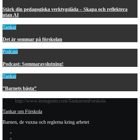
Stärk din pedagogiska verktygslåda – Skapa och reflektera
utan AI
Tankar
Det är sommar på förskolan
Podcast
Podcast: Sommaravslutning!
Tankar
”Barnets bästa”
http://www.instagram.com/TankaromForskola
Tankar om Förskola
Barnen, de vuxna och reglerna kring arbetet