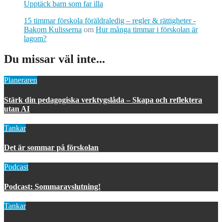
Upptäck barn som far illa
15 timmar förskola föräldraledig – regler & rättigheter -
Bakom Kulisserna
om
Hur många timmar i förskolan är
lagom?
Du missar väl inte...
Planeraren
Stärk din pedagogiska verktygslåda – Skapa och reflektera
utan AI
Tankar
Det är sommar på förskolan
Podcast
Podcast: Sommaravslutning!
Tankar