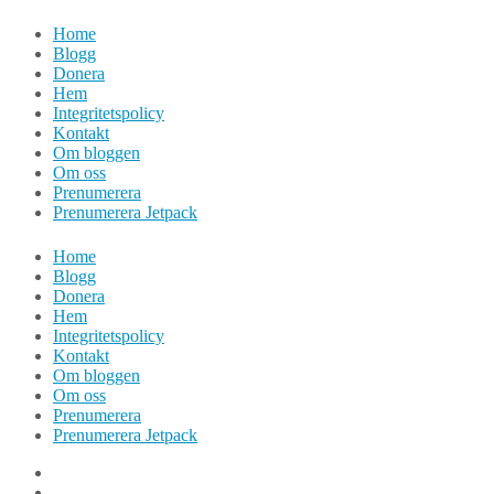
Hoppa
Home
till
Blogg
innehåll
Donera
Hem
Integritetspolicy
Kontakt
Om bloggen
Om oss
Prenumerera
Prenumerera Jetpack
Home
Blogg
Donera
Hem
Integritetspolicy
Kontakt
Om bloggen
Om oss
Prenumerera
Prenumerera Jetpack