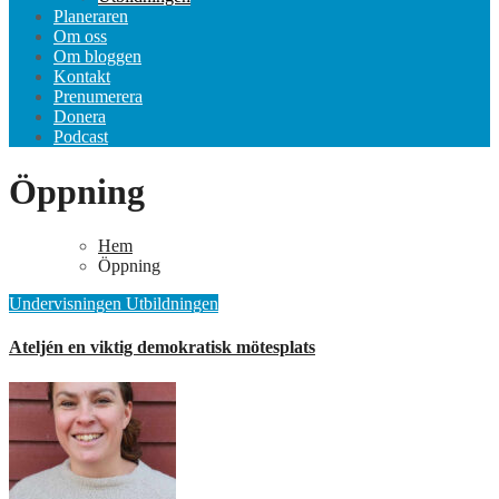
Planeraren
Om oss
Om bloggen
Kontakt
Prenumerera
Donera
Podcast
Öppning
Hem
Öppning
Undervisningen
Utbildningen
Ateljén en viktig demokratisk mötesplats