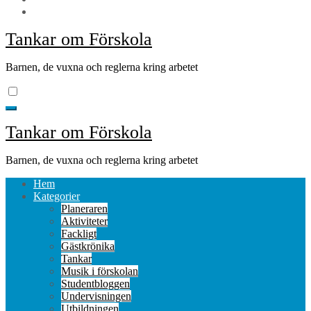
Tankar om Förskola
Barnen, de vuxna och reglerna kring arbetet
Tankar om Förskola
Barnen, de vuxna och reglerna kring arbetet
Hem
Kategorier
Planeraren
Aktiviteter
Fackligt
Gästkrönika
Tankar
Musik i förskolan
Studentbloggen
Undervisningen
Utbildningen