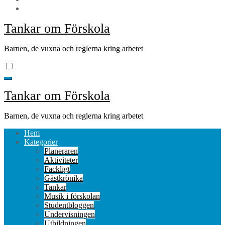
Tankar om Förskola
Barnen, de vuxna och reglerna kring arbetet
Tankar om Förskola
Barnen, de vuxna och reglerna kring arbetet
Hem
Kategorier
Planeraren
Aktiviteter
Fackligt
Gästkrönika
Tankar
Musik i förskolan
Studentbloggen
Undervisningen
Utbildningen