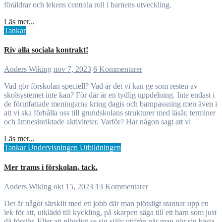
föräldrar och lekens centrala roll i barnens utveckling.
Läs mer...
Tankar
Riv alla sociala kontrakt!
Anders Wiking
nov 7, 2023
6 Kommentarer
Vad gör förskolan speciell? Vad är det vi kan ge som resten av
skolsystemet inte kan? För där är en tydlig uppdelning. Inte endast i
de förutfattade meningarna kring dagis och barnpassning men även i
att vi ska förhålla oss till grundskolans strukturer med läsår, terminer
och ämnesinriktade aktiviteter. Varför? Har någon sagt att vi
Läs mer...
Tankar
Undervisningen
Utbildningen
Mer trams i förskolan, tack.
Anders Wiking
okt 15, 2023
13 Kommentarer
Det är något särskilt med ett jobb där man plötsligt stannar upp en
lek för att, utklädd till kyckling, på skarpen säga till ett barn som just
då förstör. Eller att plötsligt se sig själv utifrån när man gör sin bästa