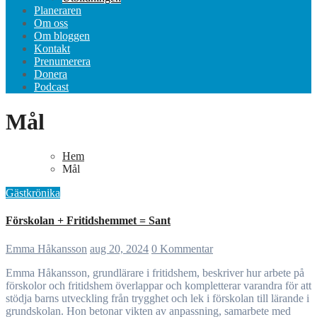
Planeraren
Om oss
Om bloggen
Kontakt
Prenumerera
Donera
Podcast
Mål
Hem
Mål
Gästkrönika
Förskolan + Fritidshemmet = Sant
Emma Håkansson
aug 20, 2024
0 Kommentar
Emma Håkansson, grundlärare i fritidshem, beskriver hur arbete på
förskolor och fritidshem överlappar och kompletterar varandra för att
stödja barns utveckling från trygghet och lek i förskolan till lärande i
grundskolan. Hon betonar vikten av anpassning, samarbete med