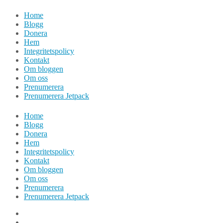
Hoppa
Home
till
Blogg
innehåll
Donera
Hem
Integritetspolicy
Kontakt
Om bloggen
Om oss
Prenumerera
Prenumerera Jetpack
Home
Blogg
Donera
Hem
Integritetspolicy
Kontakt
Om bloggen
Om oss
Prenumerera
Prenumerera Jetpack