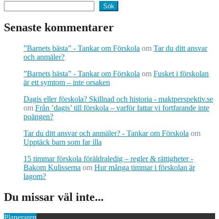
Sök
Senaste kommentarer
”Barnets bästa” - Tankar om Förskola
om
Tar du ditt ansvar
och anmäler?
”Barnets bästa” - Tankar om Förskola
om
Fusket i förskolan
är ett symtom – inte orsaken
Dagis eller förskola? Skillnad och historia - maktperspektiv.se
om
Från ’dagis’ till förskola – varför fattar vi fortfarande inte
poängen?
Tar du ditt ansvar och anmäler? - Tankar om Förskola
om
Upptäck barn som far illa
15 timmar förskola föräldraledig – regler & rättigheter -
Bakom Kulisserna
om
Hur många timmar i förskolan är
lagom?
Du missar väl inte...
Planeraren