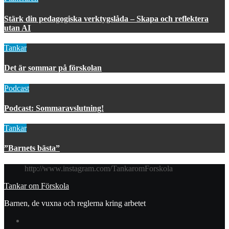
Stärk din pedagogiska verktygslåda – Skapa och reflektera
utan AI
Tankar
Det är sommar på förskolan
Podcast
Podcast: Sommaravslutning!
Tankar
”Barnets bästa”
http://www.instagram.com/TankaromForskola
Tankar om Förskola
Barnen, de vuxna och reglerna kring arbetet