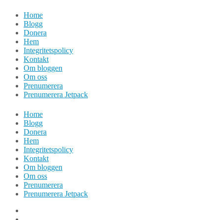
Hoppa
Home
till
Blogg
innehåll
Donera
Hem
Integritetspolicy
Kontakt
Om bloggen
Om oss
Prenumerera
Prenumerera Jetpack
Home
Blogg
Donera
Hem
Integritetspolicy
Kontakt
Om bloggen
Om oss
Prenumerera
Prenumerera Jetpack