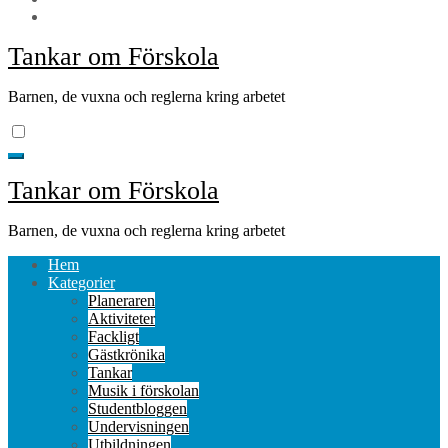
Tankar om Förskola
Barnen, de vuxna och reglerna kring arbetet
Tankar om Förskola
Barnen, de vuxna och reglerna kring arbetet
Hem
Kategorier
Planeraren
Aktiviteter
Fackligt
Gästkrönika
Tankar
Musik i förskolan
Studentbloggen
Undervisningen
Utbildningen