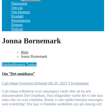
Planeraren
Om oss
Om bloggen
Kontakt
Prenumerera
Donera
Podcast
Jonna Bornemark
Hem
Jonna Bornemark
Studentbloggen
Tankar
Om ”Det omätbara”
Carl-Johan Svensson Hebrand
feb 20, 2025
0 Kommentar
Carl-Johan reflekterar över omsorgens värde efter att ha sett
dokumentären Det Omätbara. Han ifrågasätter varför det vi inte kan
mäta ofta ses som värdelöst. Borde vi inte istället betrakta omsorgen
som ovärderlig? Hur kan vi förändra samhällets syn på omsorg och