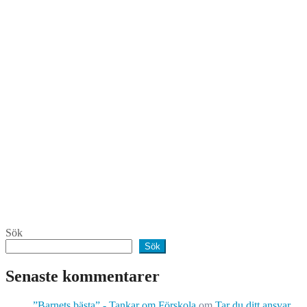
Sök
Sök
Senaste kommentarer
”Barnets bästa” - Tankar om Förskola
om
Tar du ditt ansvar