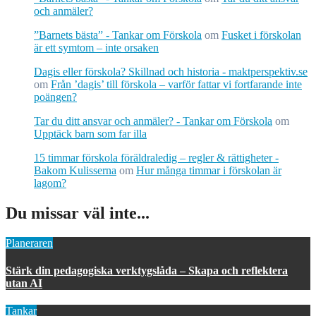
och anmäler?
”Barnets bästa” - Tankar om Förskola
om
Fusket i förskolan
är ett symtom – inte orsaken
Dagis eller förskola? Skillnad och historia - maktperspektiv.se
om
Från ’dagis’ till förskola – varför fattar vi fortfarande inte
poängen?
Tar du ditt ansvar och anmäler? - Tankar om Förskola
om
Upptäck barn som far illa
15 timmar förskola föräldraledig – regler & rättigheter -
Bakom Kulisserna
om
Hur många timmar i förskolan är
lagom?
Du missar väl inte...
Planeraren
Stärk din pedagogiska verktygslåda – Skapa och reflektera
utan AI
Tankar