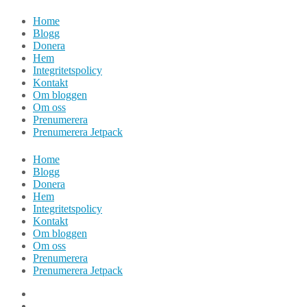
Hoppa
Home
till
Blogg
innehåll
Donera
Hem
Integritetspolicy
Kontakt
Om bloggen
Om oss
Prenumerera
Prenumerera Jetpack
Home
Blogg
Donera
Hem
Integritetspolicy
Kontakt
Om bloggen
Om oss
Prenumerera
Prenumerera Jetpack