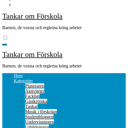
Tankar om Förskola
Barnen, de vuxna och reglerna kring arbetet
Tankar om Förskola
Barnen, de vuxna och reglerna kring arbetet
Hem
Kategorier
Planeraren
Aktiviteter
Fackligt
Gästkrönika
Tankar
Musik i förskolan
Studentbloggen
Undervisningen
Utbildningen