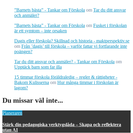
”Barnets bästa” - Tankar om Förskola
om
Tar du ditt ansvar
och anmäler?
”Barnets bästa” - Tankar om Förskola
om
Fusket i förskolan
är ett symtom – inte orsaken
Dagis eller förskola? Skillnad och historia - maktperspektiv.se
om
Från ’dagis’ till förskola – varför fattar vi fortfarande inte
poängen?
Tar du ditt ansvar och anmäler? - Tankar om Förskola
om
Upptäck barn som far illa
15 timmar förskola föräldraledig – regler & rättigheter -
Bakom Kulisserna
om
Hur många timmar i förskolan är
lagom?
Du missar väl inte...
Planeraren
Stärk din pedagogiska verktygslåda – Skapa och reflektera
utan AI