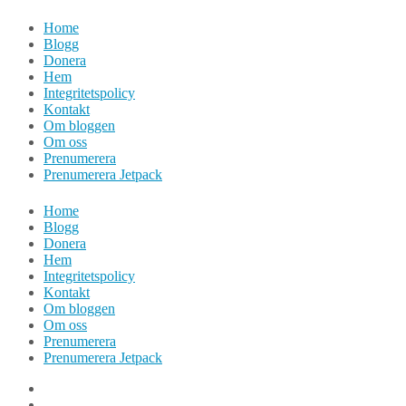
Hoppa
Home
till
Blogg
innehåll
Donera
Hem
Integritetspolicy
Kontakt
Om bloggen
Om oss
Prenumerera
Prenumerera Jetpack
Home
Blogg
Donera
Hem
Integritetspolicy
Kontakt
Om bloggen
Om oss
Prenumerera
Prenumerera Jetpack