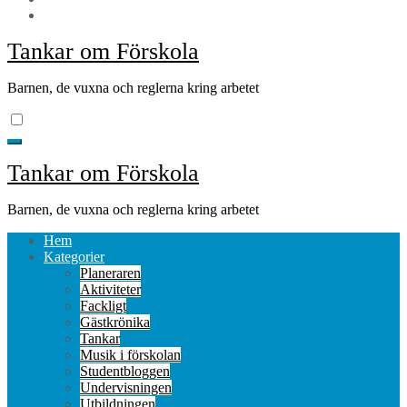
Tankar om Förskola
Barnen, de vuxna och reglerna kring arbetet
Tankar om Förskola
Barnen, de vuxna och reglerna kring arbetet
Hem
Kategorier
Planeraren
Aktiviteter
Fackligt
Gästkrönika
Tankar
Musik i förskolan
Studentbloggen
Undervisningen
Utbildningen