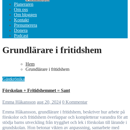
Planeraren
Om oss
Om bloggen
Kontakt
Prenumerera
Donera
Podcast
Grundlärare i fritidshem
Hem
Grundlärare i fritidshem
Gästkrönika
Förskolan + Fritidshemmet = Sant
Emma Håkansson
aug 20, 2024
0 Kommentar
Emma Håkansson, grundlärare i fritidshem, beskriver hur arbete på
förskolor och fritidshem överlappar och kompletterar varandra för att
stödja barns utveckling från trygghet och lek i förskolan till lärande i
grundskolan. Hon betonar vikten av anpassning, samarbete med