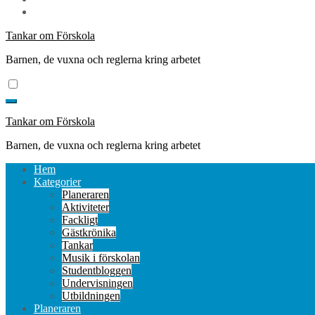
Tankar om Förskola
Barnen, de vuxna och reglerna kring arbetet
Tankar om Förskola
Barnen, de vuxna och reglerna kring arbetet
Hem
Kategorier
Planeraren
Aktiviteter
Fackligt
Gästkrönika
Tankar
Musik i förskolan
Studentbloggen
Undervisningen
Utbildningen
Planeraren