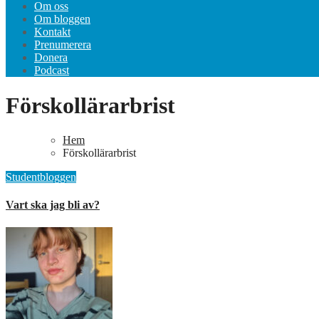
Om oss
Om bloggen
Kontakt
Prenumerera
Donera
Podcast
Förskollärarbrist
Hem
Förskollärarbrist
Studentbloggen
Vart ska jag bli av?