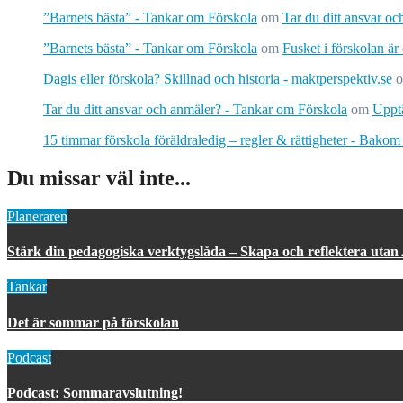
”Barnets bästa” - Tankar om Förskola
om
Tar du ditt ansvar o
”Barnets bästa” - Tankar om Förskola
om
Fusket i förskolan är
Dagis eller förskola? Skillnad och historia - maktperspektiv.se
Tar du ditt ansvar och anmäler? - Tankar om Förskola
om
Upptä
15 timmar förskola föräldraledig – regler & rättigheter - Bakom
Du missar väl inte...
Planeraren
Stärk din pedagogiska verktygslåda – Skapa och reflektera utan
Tankar
Det är sommar på förskolan
Podcast
Podcast: Sommaravslutning!