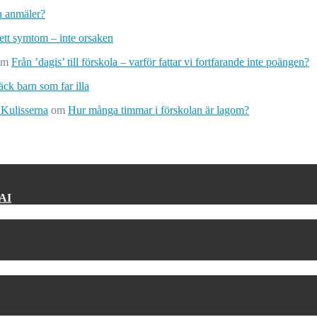
ch anmäler?
 ett symtom – inte orsaken
om
Från ’dagis’ till förskola – varför fattar vi fortfarande inte poängen?
ck barn som far illa
 Kulisserna
om
Hur många timmar i förskolan är lagom?
 AI