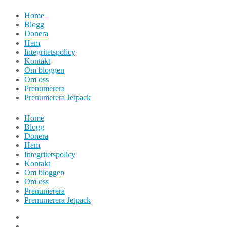
Hoppa
Home
till
Blogg
innehåll
Donera
Hem
Integritetspolicy
Kontakt
Om bloggen
Om oss
Prenumerera
Prenumerera Jetpack
Home
Blogg
Donera
Hem
Integritetspolicy
Kontakt
Om bloggen
Om oss
Prenumerera
Prenumerera Jetpack