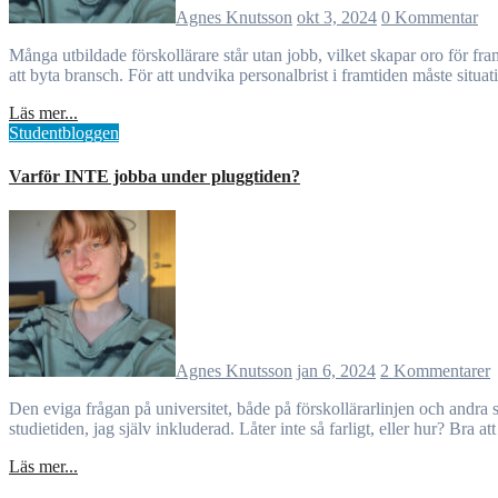
Agnes Knutsson
okt 3, 2024
0 Kommentar
Många utbildade förskollärare står utan jobb, vilket skapar oro för framtiden. Trots passion för yrket är det svårt att motivera sig när jobbmöjligheterna är få. Osäkerheten inför framtiden gör att många överväger
att byta bransch. För att undvika personalbrist i framtiden måste situat
Läs mer...
Studentbloggen
Varför INTE jobba under pluggtiden?
Agnes Knutsson
jan 6, 2024
2 Kommentarer
Den eviga frågan på universitet, både på förskollärarlinjen och andra ställen. Det verkar vara ett återkommande problem i alla klasser som går utbildningen, att där alltid finns minst en person som jobbar under
studietiden, jag själv inkluderad. Låter inte så farligt, eller hur? Bra at
Läs mer...