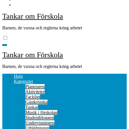
Tankar om Förskola
Barnen, de vuxna och reglerna kring arbetet
Tankar om Förskola
Barnen, de vuxna och reglerna kring arbetet
Hem
Kategorier
Planeraren
Aktiviteter
Fackligt
Gästkrönika
Tankar
Musik i förskolan
Studentbloggen
Undervisningen
Utbildningen