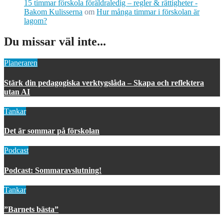
15 timmar förskola föräldraledig – regler & rättigheter -
Bakom Kulisserna
om
Hur många timmar i förskolan är
lagom?
Du missar väl inte...
Planeraren
Stärk din pedagogiska verktygslåda – Skapa och reflektera
utan AI
Tankar
Det är sommar på förskolan
Podcast
Podcast: Sommaravslutning!
Tankar
”Barnets bästa”