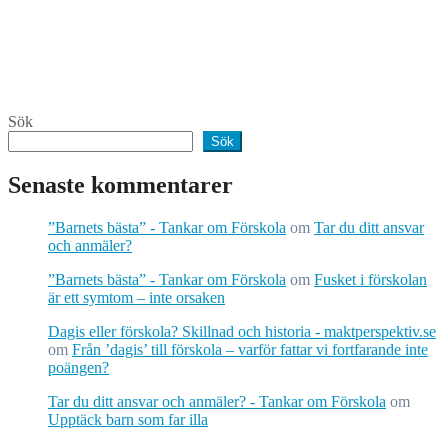
Sök
Sök
Senaste kommentarer
”Barnets bästa” - Tankar om Förskola
om
Tar du ditt ansvar
och anmäler?
”Barnets bästa” - Tankar om Förskola
om
Fusket i förskolan
är ett symtom – inte orsaken
Dagis eller förskola? Skillnad och historia - maktperspektiv.se
om
Från ’dagis’ till förskola – varför fattar vi fortfarande inte
poängen?
Tar du ditt ansvar och anmäler? - Tankar om Förskola
om
Upptäck barn som far illa