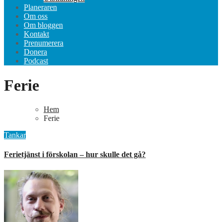
Planeraren
Om oss
Om bloggen
Kontakt
Prenumerera
Donera
Podcast
Ferie
Hem
Ferie
Tankar
Ferietjänst i förskolan – hur skulle det gå?