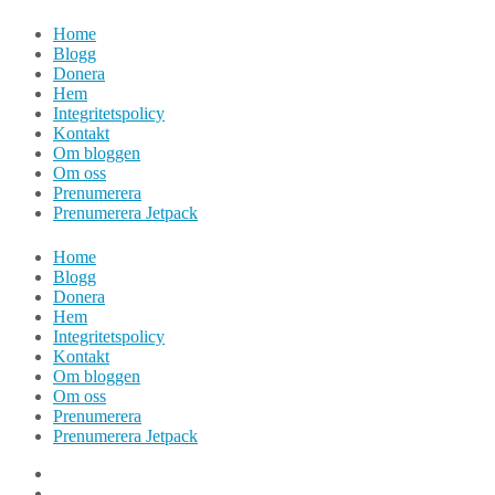
Hoppa
Home
till
Blogg
innehåll
Donera
Hem
Integritetspolicy
Kontakt
Om bloggen
Om oss
Prenumerera
Prenumerera Jetpack
Home
Blogg
Donera
Hem
Integritetspolicy
Kontakt
Om bloggen
Om oss
Prenumerera
Prenumerera Jetpack