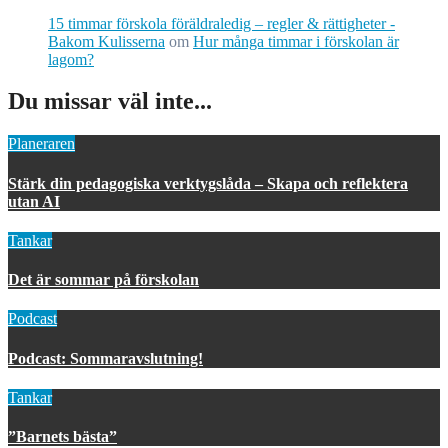
15 timmar förskola föräldraledig – regler & rättigheter -
Bakom Kulisserna
om
Hur många timmar i förskolan är
lagom?
Du missar väl inte...
Planeraren
Stärk din pedagogiska verktygslåda – Skapa och reflektera
utan AI
Tankar
Det är sommar på förskolan
Podcast
Podcast: Sommaravslutning!
Tankar
”Barnets bästa”