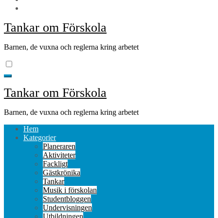
Tankar om Förskola
Barnen, de vuxna och reglerna kring arbetet
Tankar om Förskola
Barnen, de vuxna och reglerna kring arbetet
Hem
Kategorier
Planeraren
Aktiviteter
Fackligt
Gästkrönika
Tankar
Musik i förskolan
Studentbloggen
Undervisningen
Utbildningen