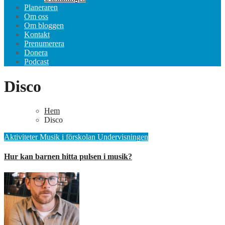
Planeraren
Om oss
Om bloggen
Kontakt
Prenumerera
Donera
Podcast
Disco
Hem
Disco
Aktiviteter
Musik i förskolan
Undervisningen
Hur kan barnen hitta pulsen i musik?