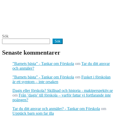
Sök
Sök
Senaste kommentarer
”Barnets bästa” - Tankar om Förskola
om
Tar du ditt ansvar
och anmäler?
”Barnets bästa” - Tankar om Förskola
om
Fusket i förskolan
är ett symtom – inte orsaken
Dagis eller förskola? Skillnad och historia - maktperspektiv.se
om
Från ’dagis’ till förskola – varför fattar vi fortfarande inte
poängen?
Tar du ditt ansvar och anmäler? - Tankar om Förskola
om
Upptäck barn som far illa