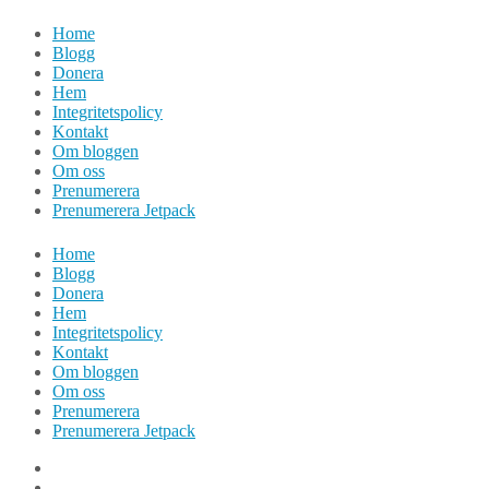
Hoppa
Home
till
Blogg
innehåll
Donera
Hem
Integritetspolicy
Kontakt
Om bloggen
Om oss
Prenumerera
Prenumerera Jetpack
Home
Blogg
Donera
Hem
Integritetspolicy
Kontakt
Om bloggen
Om oss
Prenumerera
Prenumerera Jetpack