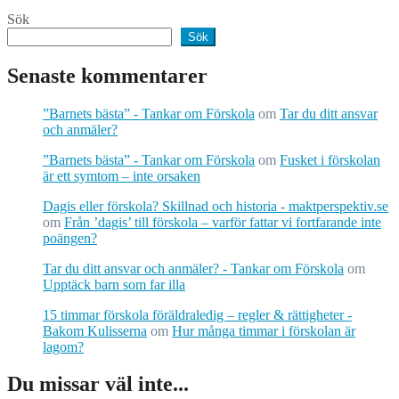
Sök
Sök
Senaste kommentarer
”Barnets bästa” - Tankar om Förskola
om
Tar du ditt ansvar
och anmäler?
”Barnets bästa” - Tankar om Förskola
om
Fusket i förskolan
är ett symtom – inte orsaken
Dagis eller förskola? Skillnad och historia - maktperspektiv.se
om
Från ’dagis’ till förskola – varför fattar vi fortfarande inte
poängen?
Tar du ditt ansvar och anmäler? - Tankar om Förskola
om
Upptäck barn som far illa
15 timmar förskola föräldraledig – regler & rättigheter -
Bakom Kulisserna
om
Hur många timmar i förskolan är
lagom?
Du missar väl inte...