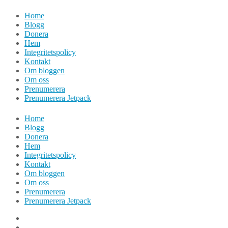
Hoppa
Home
till
Blogg
innehåll
Donera
Hem
Integritetspolicy
Kontakt
Om bloggen
Om oss
Prenumerera
Prenumerera Jetpack
Home
Blogg
Donera
Hem
Integritetspolicy
Kontakt
Om bloggen
Om oss
Prenumerera
Prenumerera Jetpack