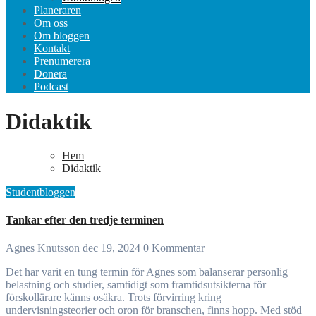
Planeraren
Om oss
Om bloggen
Kontakt
Prenumerera
Donera
Podcast
Didaktik
Hem
Didaktik
Studentbloggen
Tankar efter den tredje terminen
Agnes Knutsson
dec 19, 2024
0 Kommentar
Det har varit en tung termin för Agnes som balanserar personlig
belastning och studier, samtidigt som framtidsutsikterna för
förskollärare känns osäkra. Trots förvirring kring
undervisningsteorier och oron för branschen, finns hopp. Med stöd