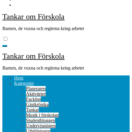
Tankar om Förskola
Barnen, de vuxna och reglerna kring arbetet
Tankar om Förskola
Barnen, de vuxna och reglerna kring arbetet
Hem
Kategorier
Planeraren
Aktiviteter
Fackligt
Gästkrönika
Tankar
Musik i förskolan
Studentbloggen
Undervisningen
Utbildningen