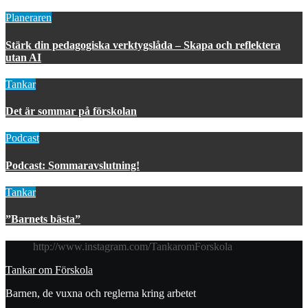
Planeraren
Stärk din pedagogiska verktygslåda – Skapa och reflektera
utan AI
Tankar
Det är sommar på förskolan
Podcast
Podcast: Sommaravslutning!
Tankar
”Barnets bästa”
http://www.instagram.com/TankaromForskola
Tankar om Förskola
Barnen, de vuxna och reglerna kring arbetet