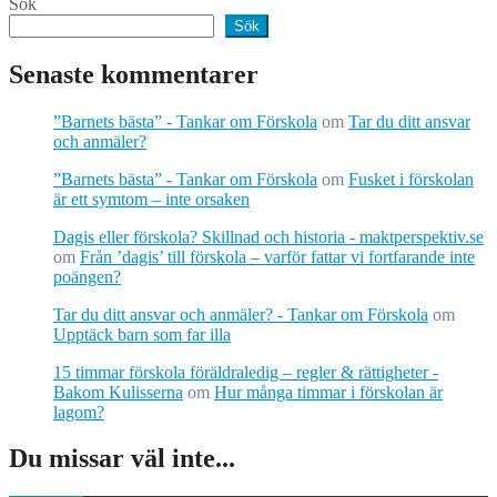
Sök
Sök
Senaste kommentarer
”Barnets bästa” - Tankar om Förskola
om
Tar du ditt ansvar
och anmäler?
”Barnets bästa” - Tankar om Förskola
om
Fusket i förskolan
är ett symtom – inte orsaken
Dagis eller förskola? Skillnad och historia - maktperspektiv.se
om
Från ’dagis’ till förskola – varför fattar vi fortfarande inte
poängen?
Tar du ditt ansvar och anmäler? - Tankar om Förskola
om
Upptäck barn som far illa
15 timmar förskola föräldraledig – regler & rättigheter -
Bakom Kulisserna
om
Hur många timmar i förskolan är
lagom?
Du missar väl inte...