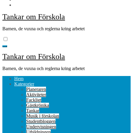
Tankar om Förskola
Barnen, de vuxna och reglerna kring arbetet
Tankar om Förskola
Barnen, de vuxna och reglerna kring arbetet
Hem
Kategorier
Planeraren
Aktiviteter
Fackligt
Gästkrönika
Tankar
Musik i förskolan
Studentbloggen
Undervisningen
Utbildningen