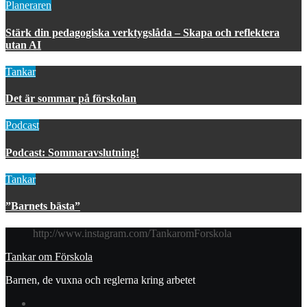
Planeraren
Stärk din pedagogiska verktygslåda – Skapa och reflektera
utan AI
Tankar
Det är sommar på förskolan
Podcast
Podcast: Sommaravslutning!
Tankar
”Barnets bästa”
http://www.instagram.com/TankaromForskola
Tankar om Förskola
Barnen, de vuxna och reglerna kring arbetet