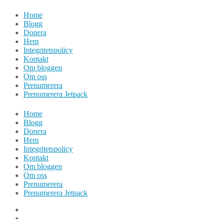
Hoppa
Home
till
Blogg
innehåll
Donera
Hem
Integritetspolicy
Kontakt
Om bloggen
Om oss
Prenumerera
Prenumerera Jetpack
Home
Blogg
Donera
Hem
Integritetspolicy
Kontakt
Om bloggen
Om oss
Prenumerera
Prenumerera Jetpack