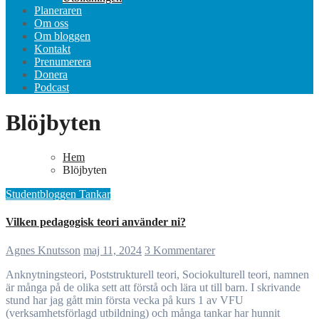
Planeraren
Om oss
Om bloggen
Kontakt
Prenumerera
Donera
Podcast
Blöjbyten
Hem
Blöjbyten
Studentbloggen
Tankar
Vilken pedagogisk teori använder ni?
Agnes Knutsson
maj 11, 2024
3 Kommentarer
Anknytningsteori, Poststrukturell teori, Sociokulturell teori, namnen
är många på de olika sett att förstå och lära ut till barn. I skrivande
stund har jag gått min första vecka på kurs 1 av VFU
(verksamhetsförlagd utbildning) och många tankar har hunnit