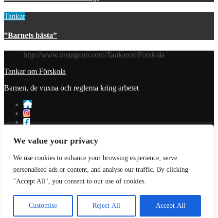
Tankar
”Barnets bästa”
http://www.instagram.com/TankaromForskola
Tankar om Förskola
Barnen, de vuxna och reglerna kring arbetet
© 2023 Tankar om förskola. All Rights Reserved.
We value your privacy
Donera
We use cookies to enhance your browsing experience, serve
Integritetspolicy
personalised ads or content, and analyse our traffic. By clicking
Prenumerera
Logga in
"Accept All", you consent to our use of cookies.
Customise
Reject All
Accept All