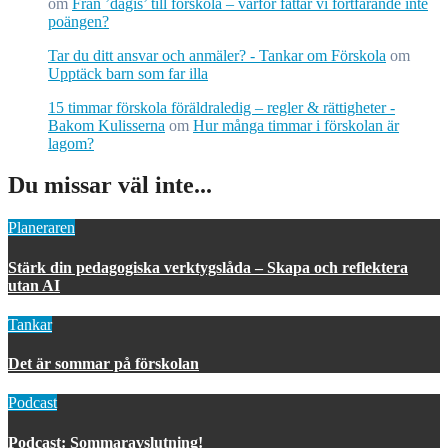
om
Från ’dagis’ till förskola – varför fattar vi fortfarande inte
poängen?
Tar du ditt ansvar och anmäler? - Tankar om Förskola
om
Upptäck barn som far illa
15 timmar förskola föräldraledig – regler & rättigheter -
Bakom Kulisserna
om
Hur många timmar i förskolan är
lagom?
Du missar väl inte...
Planeraren
Stärk din pedagogiska verktygslåda – Skapa och reflektera
utan AI
Tankar
Det är sommar på förskolan
Podcast
Podcast: Sommaravslutning!