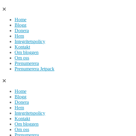
Hoppa
till
Home
innehåll
Blogg
Donera
Hem
Integritetspolicy
Kontakt
Om bloggen
Om oss
Prenumerera
Prenumerera Jetpack
Home
Blogg
Donera
Hem
Integritetspolicy
Kontakt
Om bloggen
Om oss
Prenumerera