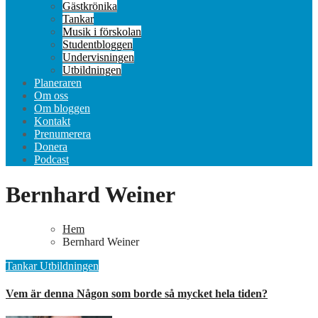
Gästkrönika
Tankar
Musik i förskolan
Studentbloggen
Undervisningen
Utbildningen
Planeraren
Om oss
Om bloggen
Kontakt
Prenumerera
Donera
Podcast
Bernhard Weiner
Hem
Bernhard Weiner
Tankar
Utbildningen
Vem är denna Någon som borde så mycket hela tiden?