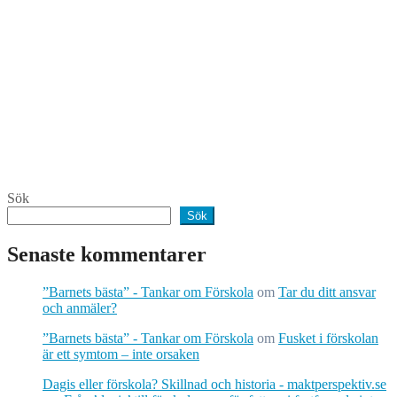
Sök
Sök
Senaste kommentarer
”Barnets bästa” - Tankar om Förskola
om
Tar du ditt ansvar
och anmäler?
”Barnets bästa” - Tankar om Förskola
om
Fusket i förskolan
är ett symtom – inte orsaken
Dagis eller förskola? Skillnad och historia - maktperspektiv.se