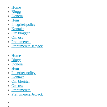
Hoppa
Home
till
Blogg
innehåll
Donera
Hem
Integritetspolicy
Kontakt
Om bloggen
Om oss
Prenumerera
Prenumerera Jetpack
Home
Blogg
Donera
Hem
Integritetspolicy
Kontakt
Om bloggen
Om oss
Prenumerera
Prenumerera Jetpack