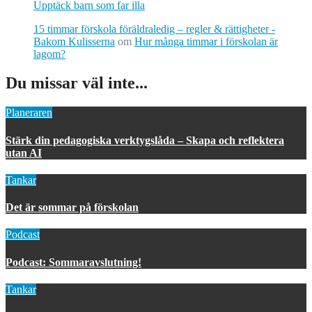
Upptäck barn som far illa
15 timmar förskola föräldraledig – regler & rättigheter -
Bakom Kulisserna
om
Hur många timmar i förskolan är
lagom?
Du missar väl inte...
Planeraren
Stärk din pedagogiska verktygslåda – Skapa och reflektera
utan AI
Tankar
Det är sommar på förskolan
Podcast
Podcast: Sommaravslutning!
Tankar