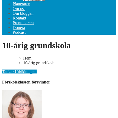
Planeraren
Om oss
Om bloggen
Kontakt
Prenumerera
Donera
Podcast
10-årig grundskola
Hem
10-årig grundskola
Tankar
Utbildningen
Förskoleklassen försvinner