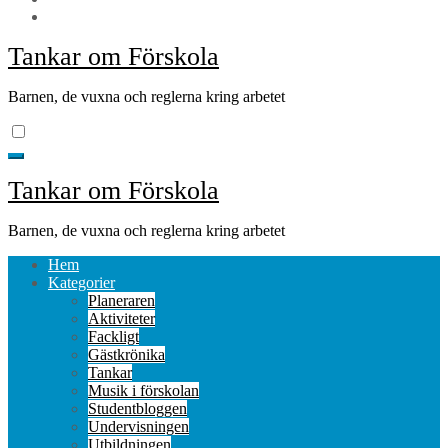
Tankar om Förskola
Barnen, de vuxna och reglerna kring arbetet
Tankar om Förskola
Barnen, de vuxna och reglerna kring arbetet
Hem
Kategorier
Planeraren
Aktiviteter
Fackligt
Gästkrönika
Tankar
Musik i förskolan
Studentbloggen
Undervisningen
Utbildningen