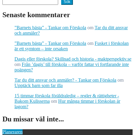
Sök
Senaste kommentarer
”Barnets bästa” - Tankar om Förskola
om
Tar du ditt ansvar
och anmäler?
”Barnets bästa” - Tankar om Förskola
om
Fusket i förskolan
är ett symtom – inte orsaken
Dagis eller förskola? Skillnad och historia - maktperspektiv.se
om
Från ’dagis’ till förskola – varför fattar vi fortfarande inte
poängen?
Tar du ditt ansvar och anmäler? - Tankar om Förskola
om
Upptäck barn som far illa
15 timmar förskola föräldraledig – regler & rättigheter -
Bakom Kulisserna
om
Hur många timmar i förskolan är
lagom?
Du missar väl inte...
Planeraren