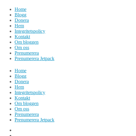
Hoppa
Home
till
Blogg
innehåll
Donera
Hem
Integritetspolicy
Kontakt
Om bloggen
Om oss
Prenumerera
Prenumerera Jetpack
Home
Blogg
Donera
Hem
Integritetspolicy
Kontakt
Om bloggen
Om oss
Prenumerera
Prenumerera Jetpack