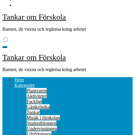
Tankar om Förskola
Barnen, de vuxna och reglerna kring arbetet
Tankar om Förskola
Barnen, de vuxna och reglerna kring arbetet
Hem
Kategorier
Planeraren
Aktiviteter
Fackligt
Gästkrönika
Tankar
Musik i förskolan
Studentbloggen
Undervisningen
Utbildningen