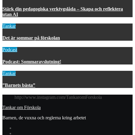
Stärk din pedagogiska verktygslåda – Skapa och reflektera
utan AI
Tankar
Det är sommar på förskolan
Podcast
Podcast: Sommaravslutning!
Tankar
”Barnets bästa”
http://www.instagram.com/TankaromForskola
Tankar om Förskola
Barnen, de vuxna och reglerna kring arbetet