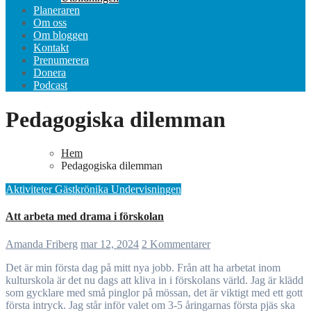
Planeraren
Om oss
Om bloggen
Kontakt
Prenumerera
Donera
Podcast
Pedagogiska dilemman
Hem
Pedagogiska dilemman
Aktiviteter
Gästkrönika
Undervisningen
Att arbeta med drama i förskolan
Amanda Friberg
mar 12, 2024
2 Kommentarer
Det är min första dag på mitt nya jobb. Från att ha arbetat inom
kulturskola är det nu dags att kliva in i förskolans värld. Jag är klädd
som gycklare med små pinglor på mössan, det är viktigt med ett gott
första intryck. Jag står inför valet om 3-5 åringarnas första pjäs ska