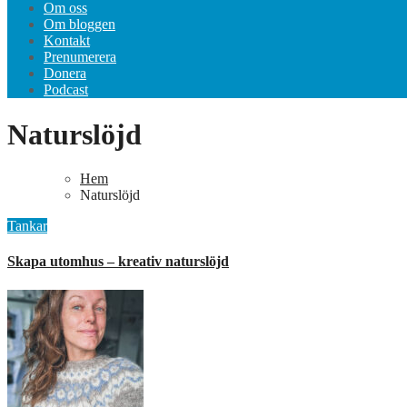
Om oss
Om bloggen
Kontakt
Prenumerera
Donera
Podcast
Naturslöjd
Hem
Naturslöjd
Tankar
Skapa utomhus – kreativ naturslöjd