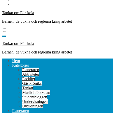
Tankar om Förskola
Barnen, de vuxna och reglerna kring arbetet
Tankar om Förskola
Barnen, de vuxna och reglerna kring arbetet
Hem
Kategorier
Planeraren
Aktiviteter
Fackligt
Gästkrönika
Tankar
Musik i förskolan
Studentbloggen
Undervisningen
Utbildningen
Planeraren