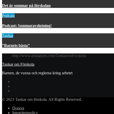
Det är sommar på förskolan
Podcast
Podcast: Sommaravslutning!
Tankar
”Barnets bästa”
http://www.instagram.com/TankaromForskola
Tankar om Förskola
Barnen, de vuxna och reglerna kring arbetet
© 2023 Tankar om förskola. All Rights Reserved.
Donera
Integritetspolicy