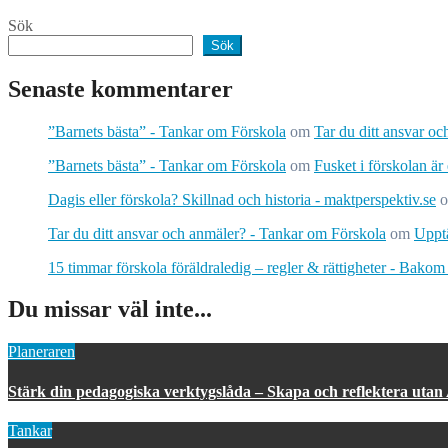
Sök
Sök
Senaste kommentarer
”Barnets bästa” - Tankar om Förskola
om
Tar du ditt ansvar o
”Barnets bästa” - Tankar om Förskola
om
Fusket i förskolan är
Dagis eller förskola? Skillnad och historia - maktperspektiv.se
Tar du ditt ansvar och anmäler? - Tankar om Förskola
om
Upptä
15 timmar förskola föräldraledig – regler & rättigheter - Bakom
Du missar väl inte...
Planeraren
Stärk din pedagogiska verktygslåda – Skapa och reflektera utan
Tankar