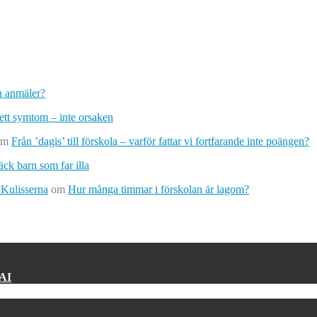
ch anmäler?
 ett symtom – inte orsaken
om
Från ’dagis’ till förskola – varför fattar vi fortfarande inte poängen?
ck barn som far illa
 Kulisserna
om
Hur många timmar i förskolan är lagom?
 AI