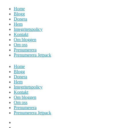
Hoppa
Home
till
Blogg
innehåll
Donera
Hem
Integritetspolicy
Kontakt
Om bloggen
Om oss
Prenumerera
Prenumerera Jetpack
Home
Blogg
Donera
Hem
Integritetspolicy
Kontakt
Om bloggen
Om oss
Prenumerera
Prenumerera Jetpack