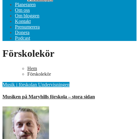
Planeraren
Om oss
Om bloggen
Kontakt
Prenumerera
Donera
Podcast
Förskolekör
Hem
Förskolekör
Musik i förskolan
Undervisningen
Musiken på Maryhills förskola – stora sidan