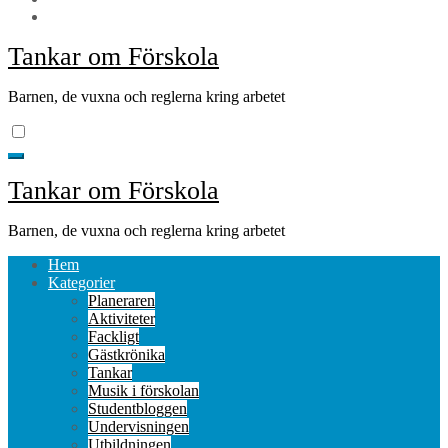
Tankar om Förskola
Barnen, de vuxna och reglerna kring arbetet
Tankar om Förskola
Barnen, de vuxna och reglerna kring arbetet
Hem
Kategorier
Planeraren
Aktiviteter
Fackligt
Gästkrönika
Tankar
Musik i förskolan
Studentbloggen
Undervisningen
Utbildningen