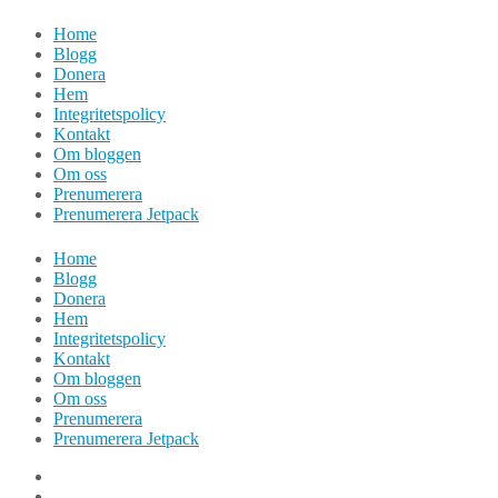
Hoppa
Home
till
Blogg
innehåll
Donera
Hem
Integritetspolicy
Kontakt
Om bloggen
Om oss
Prenumerera
Prenumerera Jetpack
Home
Blogg
Donera
Hem
Integritetspolicy
Kontakt
Om bloggen
Om oss
Prenumerera
Prenumerera Jetpack