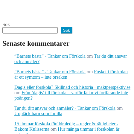
Sök
Sök
Senaste kommentarer
”Barnets bästa” - Tankar om Förskola
om
Tar du ditt ansvar
och anmäler?
”Barnets bästa” - Tankar om Förskola
om
Fusket i förskolan
är ett symtom – inte orsaken
Dagis eller förskola? Skillnad och historia - maktperspektiv.se
om
Från ’dagis’ till förskola – varför fattar vi fortfarande inte
poängen?
Tar du ditt ansvar och anmäler? - Tankar om Förskola
om
Upptäck barn som far illa
15 timmar förskola föräldraledig – regler & rättigheter -
Bakom Kulisserna
om
Hur många timmar i förskolan är