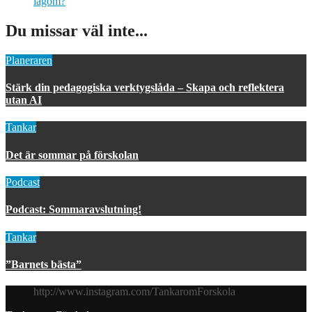
lagom?
Du missar väl inte...
Planeraren
Stärk din pedagogiska verktygslåda – Skapa och reflektera
utan AI
Tankar
Det är sommar på förskolan
Podcast
Podcast: Sommaravslutning!
Tankar
”Barnets bästa”
http://www.instagram.com/TankaromForskola